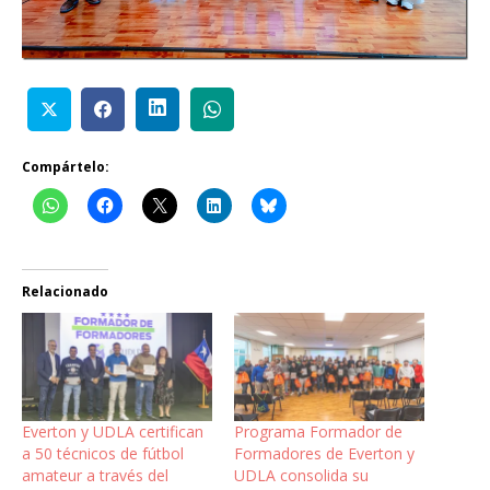
Compártelo:
Relacionado
Everton y UDLA certifican
Programa Formador de
a 50 técnicos de fútbol
Formadores de Everton y
amateur a través del
UDLA consolida su