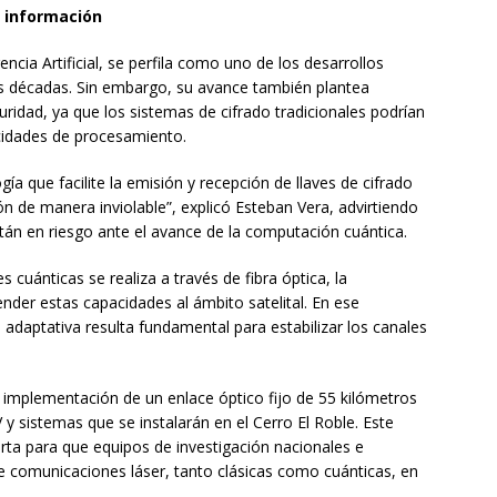
a información
ncia Artificial, se perfila como uno de los desarrollos
as décadas. Sin embargo, su avance también plantea
ridad, ya que los sistemas de cifrado tradicionales podrían
cidades de procesamiento.
ía que facilite la emisión y recepción de llaves de cifrado
ón de manera inviolable”, explicó Esteban Vera, advirtiendo
tán en riesgo ante el avance de la computación cuántica.
es cuánticas se realiza a través de fibra óptica, la
ender estas capacidades al ámbito satelital. En ese
 adaptativa resulta fundamental para estabilizar los canales
mplementación de un enlace óptico fijo de 55 kilómetros
 y sistemas que se instalarán en el Cerro El Roble. Este
ta para que equipos de investigación nacionales e
e comunicaciones láser, tanto clásicas como cuánticas, en