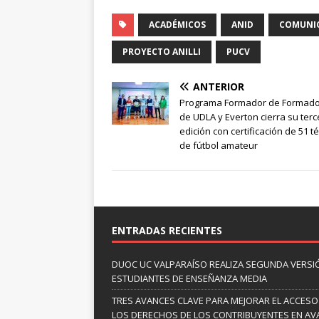
ACADÉMICOS
ANID
COMUNIC
PROYECTO ANILLI
PUCV
ANTERIOR
Programa Formador de Formad
de UDLA y Everton cierra su terc
edición con certificación de 51 t
de fútbol amateur
ENTRADAS RECIENTES
DUOC UC VALPARAÍSO REALIZA SEGUNDA VERSI
ESTUDIANTES DE ENSEÑANZA MEDIA
TRES AVANCES CLAVE PARA MEJORAR EL ACCESO
LOS DERECHOS DE LOS CONTRIBUYENTES EN A