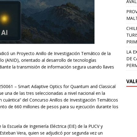
AVA
PROV
MALT
CHIL
TURI
PRIM
LA E
icó un Proyecto Anillo de Investigación Temático de la
DE C
lo (ANID), orientado al desarrollo de tecnologías
PER
ante la transmisión de información segura usando llaves
VAL
0061 – Smart Adaptive Optics for Quantum and Classical
una de las tres seleccionadas a nivel nacional en la
ión cuántica” del Concurso Anillos de Investigación Temáticos
ento de 660 millones de pesos para su ejecución durante los
 Escuela de Ingeniería Eléctrica (EIE) de la PUCV y
 Esteban Vera, quien se adjudicó por segunda vez un