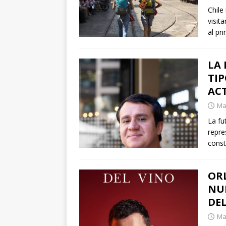
Chile
visit
al pr
LA 
TIP
AC
Mar
La fu
repre
const
OR
NU
DE
Mar