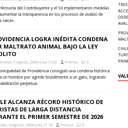
TRES
fensoría del Contribuyente y el SII implementaron medidas
ACCE
aumentar la transparencia en los procesos de avalúo de
DERE
s raíces.
AVA
PROV
OVIDENCIA LOGRA INÉDITA CONDENA
MALT
R MALTRATO ANIMAL BAJO LA LEY
CHIL
OLITO
TURI
PRIM
rcoles, 5 Agosto, 2026 a las 11:32
Prensa
0
nicipalidad de Providencia consiguió una condena histórica
VAL
a un hombre por agredir brutalmente a un gato, logrando
habilitación perpetua.
ILE ALCANZA RÉCORD HISTÓRICO DE
ISTAS DE LARGA DISTANCIA
ANTE EL PRIMER SEMESTRE DE 2026
tes, 4 Agosto, 2026 a las 21:19
Prensa
0