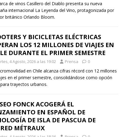
rca de vinos Casillero del Diablo presenta su nueva
ña internacional La Leyenda del Vino, protagonizada por
tor británico Orlando Bloom.
OTERS Y BICICLETAS ELÉCTRICAS
ERAN LOS 12 MILLONES DE VIAJES EN
LE DURANTE EL PRIMER SEMESTRE
tes, 4 Agosto, 2026 a las 19:02
Prensa
0
cromovilidad en Chile alcanza cifras récord con 12 millones
ajes en el primer semestre, consolidándose como opción
 para trayectos urbanos.
SEO FONCK ACOGERÁ EL
NZAMIENTO EN ESPAÑOL DE
OLOGÍA DE ISLA DE PASCUA DE
FRED MÉTRAUX
tes, 4 Agosto, 2026 a las 18:36
Prensa
0