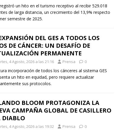
 registró un hito en el turismo receptivo al recibir 529.018
antes de larga distancia, un crecimiento del 13,9% respecto
imer semestre de 2025.
EXPANSIÓN DEL GES A TODOS LOS
OS DE CÁNCER: UN DESAFÍO DE
TUALIZACIÓN PERMANENTE
tes, 4 Agosto, 2026 a las 21:16
Prensa
0
tura incorporación de todos los cánceres al sistema GES
senta un hito en equidad, pero requiere actualizar
antemente sus protocolos.
LANDO BLOOM PROTAGONIZA LA
EVA CAMPAÑA GLOBAL DE CASILLERO
L DIABLO
tes, 4 Agosto, 2026 a las 19:32
Prensa
0