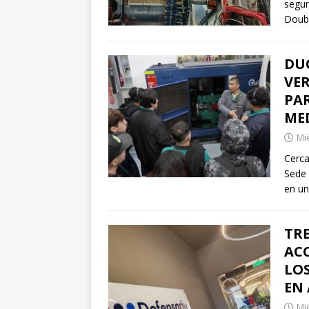
segun
Doubl
DU
VE
PA
ME
Mié
Cerca
Sede 
en un
TRE
AC
LO
EN
Mié