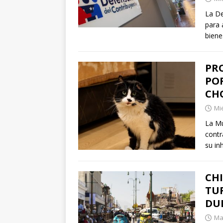
La De
para 
biene
PR
PO
CH
Mié
La Mu
contr
su in
CH
TUR
DUR
Mar