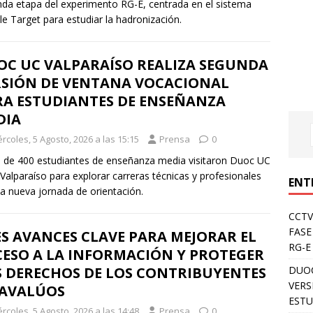
da etapa del experimento RG-E, centrada en el sistema
e Target para estudiar la hadronización.
OC UC VALPARAÍSO REALIZA SEGUNDA
RSIÓN DE VENTANA VOCACIONAL
RA ESTUDIANTES DE ENSEÑANZA
DIA
rcoles, 5 Agosto, 2026 a las 15:15
Prensa
0
 de 400 estudiantes de enseñanza media visitaron Duoc UC
Valparaíso para explorar carreras técnicas y profesionales
ENT
a nueva jornada de orientación.
CCTV
FASE
S AVANCES CLAVE PARA MEJORAR EL
RG-E
CESO A LA INFORMACIÓN Y PROTEGER
DUOC
S DERECHOS DE LOS CONTRIBUYENTES
VERS
 AVALÚOS
ESTU
rcoles, 5 Agosto, 2026 a las 14:48
Prensa
0