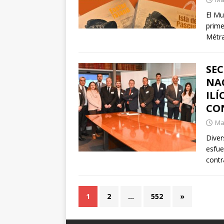
El Mu
prime
Métra
SEC
NA
ILÍ
CO
Mar
Diver
esfue
contr
1
2
…
552
»