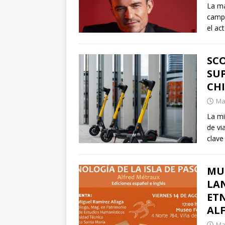
La ma
campa
el ac
SCO
SUP
CHI
Mar
La mi
de vi
clave
MU
LA
ETN
AL
Mar