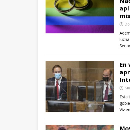
Nac
apl
mi
Do
Ademá
lucha
Sena
En 
apr
Int
Mié
Esta 
gobie
Vivie
Mov