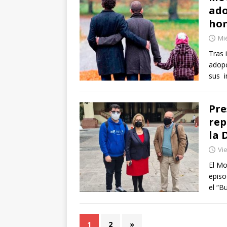
ado
hom
Mié
Tras 
adopc
sus i
Pre
rep
la 
Vi
El Mo
episo
el “B
1
2
»