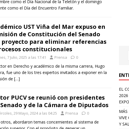
mbre como el Día Nacional de la Teletón y el domingo
ente como el Día del Encuentro Familiar.
démico UST Viña del Mar expuso en
isión de Constitución del Senado
 proyecto para eliminar referencias
rocesos constitucionales
es, 7 Julio, 2025 a las 17:41
Prensa
0
ctor en Derecho y académico de la misma carrera, Hugo
ra, fue uno de los tres expertos invitados a exponer en la
ENT
sión de
[…]
EL C
2026
tor PUCV se reunió con presidentes
EXPO
 Senado y de la Cámara de Diputados
MÁS 
rcoles, 29 Mayo, 2024 a las 04:25
Prensa
0
VIVE
 otros, abordaron temas concernientes al sistema de
Y SA
ción superior. Con el propósito de generar un