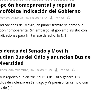
pción homoparental y repudia
ofóbica indicación del Gobierno
rcoles, 26 Mayo, 2021 a las 23:22
Prensa
0
indicaciones del Movilh, en primer trámite se aprobó la
ión homoparental. Sin embargo, el gobierno insistió con
ndicaciones para limitar ese derecho, lo
[…]
sidenta del Senado y Movilh
udian Bus del Odio y anuncian Bus de
Diversidad
ernes, 20 Noviembre, 2020 a las 21:39
Prensa
0
vilh reportó que en 2017 el Bus del Odio generó 102
dios de violencia en Santiago y Valparaíso. En cambio con
us de
[…]