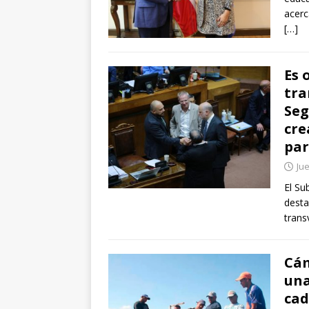
acerc
[…]
Es 
tra
Seg
cre
par
Ju
El Su
desta
trans
Cám
una
cad