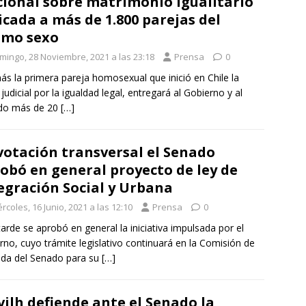
ional sobre matrimonio igualitario
icada a más de 1.800 parejas del
smo sexo
mingo, 28 Noviembre, 2021 a las 23:18
Prensa
0
s la primera pareja homosexual que inició en Chile la
 judicial por la igualdad legal, entregará al Gobierno y al
do más de 20
[…]
votación transversal el Senado
obó en general proyecto de ley de
egración Social y Urbana
rcoles, 16 Junio, 2021 a las 12:10
Prensa
0
tarde se aprobó en general la iniciativa impulsada por el
rno, cuyo trámite legislativo continuará en la Comisión de
nda del Senado para su
[…]
ilh defiende ante el Senado la