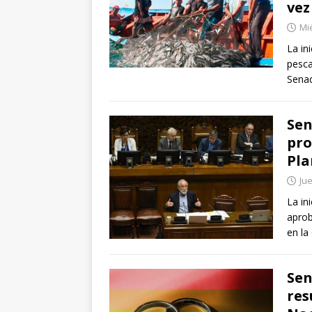
vez
Mié
La in
pesca
Senad
Sen
pro
Pla
Jue
La in
aprob
en la
Sen
res