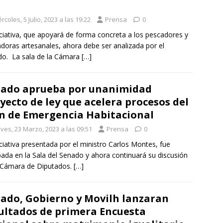
rcoles, 5 Julio, 2023 a las 19:22
Prensa
0
iciativa, que apoyará de forma concreta a los pescadores y
doras artesanales, ahora debe ser analizada por el
o. La sala de la Cámara
[…]
ado aprueba por unanimidad
yecto de ley que acelera procesos del
n de Emergencia Habitacional
ves, 23 Marzo, 2023 a las 09:51
Prensa
0
iciativa presentada por el ministro Carlos Montes, fue
ada en la Sala del Senado y ahora continuará su discusión
 Cámara de Diputados.
[…]
ado, Gobierno y Movilh lanzaran
ultados de primera Encuesta