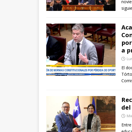
novie
sigui
Aca
Com
por
a p
Lun
El do
Tórto
Comi
Rec
del
Mié
Entre
educa