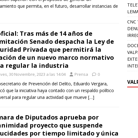
TELE
amiento que permita, en el futuro, desarrollar instancias de
LEMA
CNC 
DENU
oficial: Tras más de 14 años de
IRRE
mitación Senado despacha la Ley de
DOCE
uridad Privada que permitirá la
VALP
ación de un nuevo marco normativo
EXTE
a regular la industria
INTE
eves, 30 Noviembre, 2023 a las 14:04
Prensa
0
VAL
bsecretario de Prevención del Delito, Eduardo Vergara,
có que la iniciativa haya contado con un respaldo político
versal para regular una actividad que mueve
[…]
ara de Diputados aprueba por
nimidad proyecto que suspende
ucidades por tiempo limitado y única