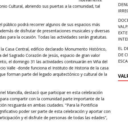
DENU
onio Cultural, abriendo sus puertas a la comunidad, tal
IRRE
DOCE
l público podrá recorrer algunos de sus espacios más
VALP
además de disfrutar de presentaciones musicales y diversas
EXTE
as para la ocasión. Todas las actividades serán gratuitas.
INTE
EL D
r la Casa Central, edificio declarado Monumento Histórico,
DE C
lla del Sagrado Corazón de Jesús, espacio de gran valor
ESCA
tanto, el domingo 31 las actividades continuarán en Viña del
acio Valle -donde funciona el Instituto de Historia de la casa
e forman parte del legado arquitectónico y cultural de la
VAL
riel Mancilla, destacó que participar en esta celebración
 para compartir con la comunidad parte importante de la
tución resguarda en ambas ciudades. “Para la Pontificia
nificativo poder ser parte de esta celebración y aportar con
rticipación y el disfrute de personas de todas las edades”,