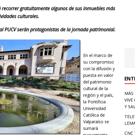
 recorrer
gratuitamente algunos de sus inmuebles más
vidades culturales.
tral PUCV serán protagonistas de la jornada patrimonial.
En el marco de
su compromiso
con la difusión y
puesta en valor
ENT
del patrimonio
cultural de la
MÁS 
región y el país,
VIVE
la Pontificia
Y SA
Universidad
Católica de
TELE
Valparaíso se
LEMA
sumará
CNC 
nuevamente