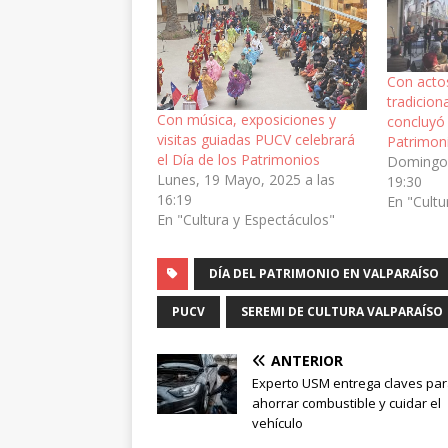
Con acto
tradicion
Con música, exposiciones y
concluyó
visitas guiadas PUCV celebrará
Patrimon
el Día de los Patrimonios
Domingo,
Lunes, 19 Mayo, 2025 a las
19:30
16:19
En "Cultu
En "Cultura y Espectáculos"
DÍA DEL PATRIMONIO EN VALPARAÍSO
PUCV
SEREMI DE CULTURA VALPARAÍSO
ANTERIOR
Experto USM entrega claves pa
ahorrar combustible y cuidar el
vehículo