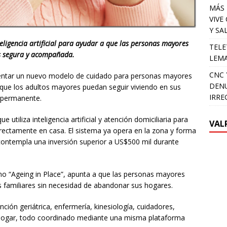
MÁS 
VIVE
Y SA
eligencia artificial para ayudar a que las personas mayores
TELE
s segura y acompañada.
LEMA
CNC 
entar un nuevo modelo de cuidado para personas mayores
DENU
r que los adultos mayores puedan seguir viviendo en sus
IRRE
 permanente.
utiliza inteligencia artificial y atención domiciliaria para
VAL
rectamente en casa. El sistema ya opera en la zona y forma
contempla una inversión superior a US$500 mil durante
o “Ageing in Place”, apunta a que las personas mayores
 familiares sin necesidad de abandonar sus hogares.
nción geriátrica, enfermería, kinesiología, cuidadores,
hogar, todo coordinado mediante una misma plataforma