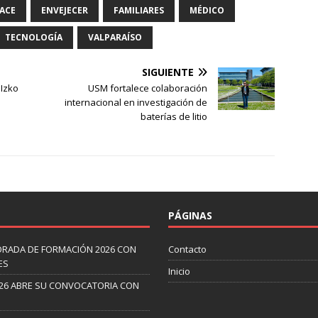
LACE
ENVEJECER
FAMILIARES
MÉDICO
TECNOLOGÍA
VALPARAÍSO
SIGUIENTE
 Izko
USM fortalece colaboración
internacional en investigación de
baterías de litio
PÁGINAS
ORADA DE FORMACIÓN 2026 CON
Contacto
ES
Inicio
26 ABRE SU CONVOCATORIA CON