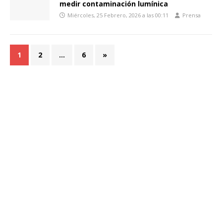
medir contaminación lumínica
Miércoles, 25 Febrero, 2026 a las 00:11
Prensa
1
2
…
6
»