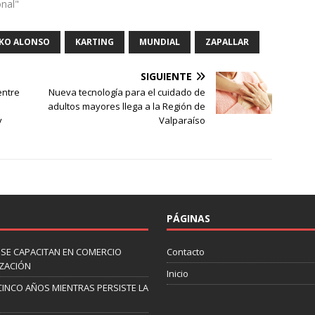
onal"
ZKO ALONSO
KARTING
MUNDIAL
ZAPALLAR
SIGUIENTE
entre
Nueva tecnología para el cuidado de
adultos mayores llega a la Región de
y
Valparaíso
PÁGINAS
 SE CAPACITAN EN COMERCIO
Contacto
IZACIÓN
Inicio
CINCO AÑOS MIENTRAS PERSISTE LA