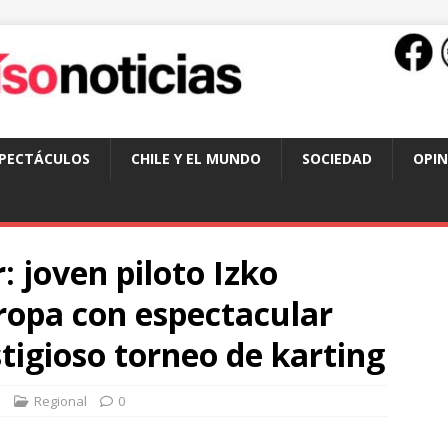
SPECTÁCULOS
CHILE Y EL MUNDO
SOCIEDAD
OPIN
: joven piloto Izko
uropa con espectacular
igioso torneo de karting
a
Regional
0