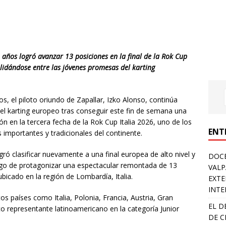
1 años logró avanzar 13 posiciones en la final de la Rok Cup
solidándose entre las jóvenes promesas del karting
, el piloto oriundo de Zapallar, Izko Alonso, continúa
el karting europeo tras conseguir este fin de semana una
n en la tercera fecha de la Rok Cup Italia 2026, uno de los
ENT
mportantes y tradicionales del continente.
ogró clasificar nuevamente a una final europea de alto nivel y
DOCE
uego de protagonizar una espectacular remontada de 13
VALP
ubicado en la región de Lombardía, Italia.
EXTE
INTE
os países como Italia, Polonia, Francia, Austria, Gran
EL D
co representante latinoamericano en la categoría Junior
DE C