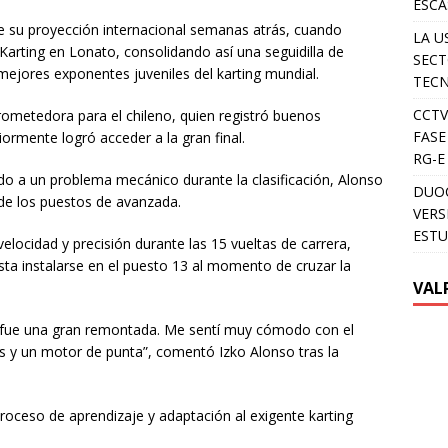
ESCA
de su proyección internacional semanas atrás, cuando
LA U
 Karting en Lonato, consolidando así una seguidilla de
SECT
 mejores exponentes juveniles del karting mundial.
TEC
CCTV
metedora para el chileno, quien registró buenos
FASE
ormente logró acceder a la gran final.
RG-E
ido a un problema mecánico durante la clasificación, Alonso
DUOC
 de los puestos de avanzada.
VERS
ESTU
velocidad y precisión durante las 15 vueltas de carrera,
sta instalarse en el puesto 13 al momento de cruzar la
VAL
, fue una gran remontada. Me sentí muy cómodo con el
s y un motor de punta”, comentó Izko Alonso tras la
roceso de aprendizaje y adaptación al exigente karting