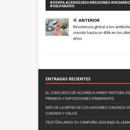
#ODEPA #CENSO2024 #REGIONES #DESARRO
#VALPARAÍSO
ANTERIOR
Resistencia global a los antibiót
crecido hasta un 40% en los últi
años
ENTRADAS RECIENTES
EL CONCURSO DE ACUARELA HARDY WISTUBA 20
PREMIOS Y EXPOSICIONES ITINERANTES
MÁS DE LA MITAD DE LOS HOGARES CHILENOS V
CUIDADO Y SALUD
TELETÓN LANZA SU CAMPAÑA 2026 BAJO EL LEM