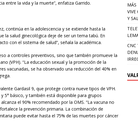
 entre la vida y la muerte”, enfatiza Garrido.
MÁS 
VIVE
Y SA
TELE
z, continúa en la adolescencia y se extiende hasta la
LEMA
ue la salud ginecológica deje de ser un tema tabú. En
cto con el sistema de salud”, señala la académica.
CNC 
DENU
eso a controles preventivos, sino que también promueve la
IRRE
ano (VPH). “La educación sexual y la promoción de la
eres vacunadas, se ha observado una reducción del 40% en
VAL
grega.
alente Gardasil 9, que protege contra nueve tipos de VPH.
° y 5° básico, y también está disponible para grupos
no alcanza el 90% recomendado por la OMS. “La vacuna no
fortalece la prevención primaria. La combinación de
taria puede evitar hasta el 75% de las muertes por cáncer