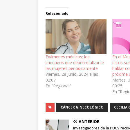
Relacionado
Exámenes médicos: los
En el Me
chequeos que deben realizarse
estos so
las mujeres periódicamente
hablar co
Viernes, 28 Junio, 2024 a las
próxima 
02:07
Martes, 3
En "Regional"
00:25
En "Regi
CÁNCER GINECOLÓGICO
CECILIA
ANTERIOR
Investigadores de la PUCV recib