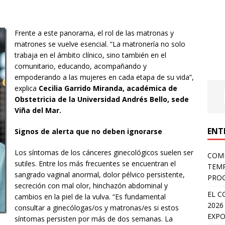
Frente a este panorama, el rol de las matronas y
matrones se vuelve esencial. “La matronería no solo
trabaja en el ámbito clínico, sino también en el
comunitario, educando, acompañando y
empoderando a las mujeres en cada etapa de su vida”,
explica
Cecilia Garrido Miranda, académica de
Obstetricia de la Universidad Andrés Bello, sede
Viña del Mar.
ENT
Signos de alerta que no deben ignorarse
Los síntomas de los cánceres ginecológicos suelen ser
COMP
sutiles. Entre los más frecuentes se encuentran el
TEMP
sangrado vaginal anormal, dolor pélvico persistente,
PROG
secreción con mal olor, hinchazón abdominal y
EL C
cambios en la piel de la vulva. “Es fundamental
2026
consultar a ginecólogas/os y matronas/es si estos
EXPO
síntomas persisten por más de dos semanas. La