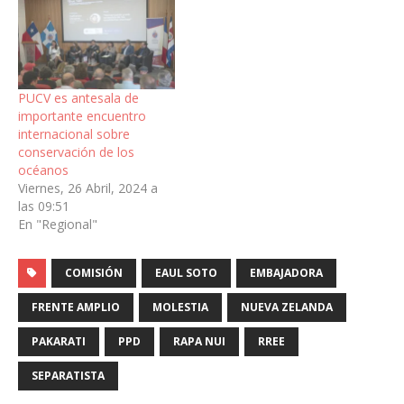
PUCV es antesala de
importante encuentro
internacional sobre
conservación de los
océanos
Viernes, 26 Abril, 2024 a
las 09:51
En "Regional"
COMISIÓN
EAUL SOTO
EMBAJADORA
FRENTE AMPLIO
MOLESTIA
NUEVA ZELANDA
PAKARATI
PPD
RAPA NUI
RREE
SEPARATISTA