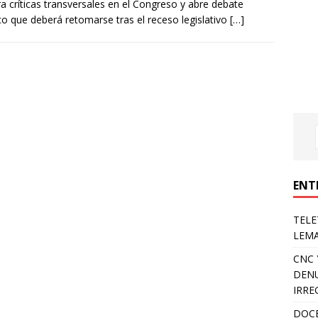
a críticas transversales en el Congreso y abre debate
ico que deberá retomarse tras el receso legislativo
[…]
ENT
TELE
LEMA
CNC 
DENU
IRRE
DOCE