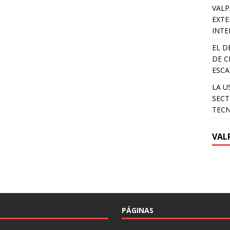
VALP
EXTE
INTE
EL D
DE C
ESCA
LA U
SECT
TEC
VAL
PÁGINAS