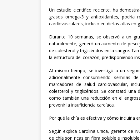
Un estudio científico reciente, ha demostr
grasos omega-3 y antioxidantes, podría r
cardiovasculares, incluso en dietas altas en g
Durante 10 semanas, se observó a un grup
naturalmente, generó un aumento de peso y g
de colesterol y triglicéridos en la sangre. T
la estructura del corazón, predisponiendo ins
Al mismo tiempo, se investigó a un segund
adicionalmente consumiendo semillas de
marcadores de salud cardiovascular, incl
colesterol y triglicéridos. Se constató una
como también una reducción en el engrosam
prevenir la insuficiencia cardíaca.
Por qué la chía es efectiva y cómo incluirla e
Según explica Carolina Chica, gerente de Nut
de chía son ricas en fibra soluble e insolubl