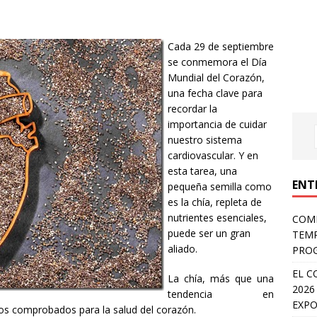
Cada 29 de septiembre
se conmemora el Día
Mundial del Corazón,
una fecha clave para
recordar la
importancia de cuidar
nuestro sistema
cardiovascular. Y en
esta tarea, una
ENT
pequeña semilla como
es la chía, repleta de
nutrientes esenciales,
COMP
puede ser un gran
TEMP
aliado.
PROG
EL C
La chía, más que una
2026
tendencia en
EXPO
ios comprobados para la salud del corazón.