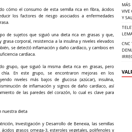
MÁS 
ado cómo el consumo de esta semilla rica en fibra, ácidos
VIVE
educir los factores de riesgo asociados a enfermedades
Y SA
rasa.
TELE
LEMA
o de sujetos que siguió una dieta rica en grasas y que,
rasa corporal, resistencia a la insulina y niveles elevados
CNC 
ambién, se detectó inflamación y daño cardíaco, y cambios en
DENU
uficiencia cardíaca.
IRRE
o grupo, que siguió la misma dieta rica en grasas, pero
VAL
 chía. En este grupo, se encontraron mejoras en los
uyendo niveles más bajos de glucosa (azúcar), insulina,
 disminución de inflamación y signos de daño cardíaco, así
iento de las paredes del corazón, lo cual es clave para
n nuestra dieta
rición, Investigación y Desarrollo de Benexia, las semillas
e, ácidos grasos omega-3, esteroles vegetales, polifenoles y