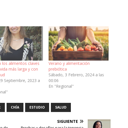
 los alimentos claves
Verano y alimentación
vida más larga y con
prebiótica
lud
Sábado, 3 Febrero, 2024 a las
29 Septiembre, 2023 a
00:06
En "Regional"
onal"
R
CHÍA
ESTUDIO
SALUD
SIGUIENTE
to de
Brechas y desafíos para la tenencia