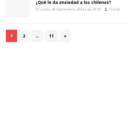
¿Qué le da ansiedad a los chilenos?
Lunes, 30 Septiembre, 2024 a las 18:32
Prensa
1
2
…
11
»