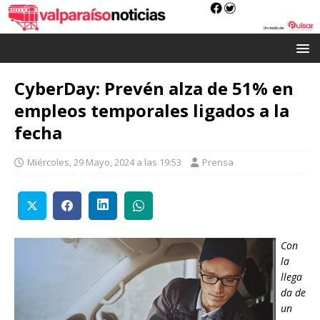
CyberDay: Prevén alza de 51% en
empleos temporales ligados a la
fecha
Miércoles, 29 Mayo, 2024 a las 19:53
Prensa
Con
la
llega
da de
un