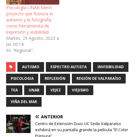
Psicología UNAB lideró
proyecto que fusiona el
autismo y la fotografía
como herramienta de
expresión y visibilidad.
Martes, 29 Agosto, 2023 a
las 00:14
En "Regional"
AUTISMO
ESPECTRO AUTISTA
INVISIBILIDAD
PSICOLOGIA
REFLEXIÓN
REGIÓN DE VALPARAÍSO
TEA
UNAB
VEJEZ
VIEJISMO
VIÑA DEL MAR
ANTERIOR
Centro de Extensión Duoc UC Sede Valparaíso
exhibirá en su pantalla grande la película “El Color
Púrpura”