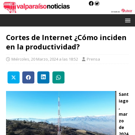
Cortes de Internet ¿Cómo inciden
en la productividad?
Miércoles, 20 Marzo, 2024 a las 18:52
Prensa
Sant
iago
,
mar
zo
de
2024