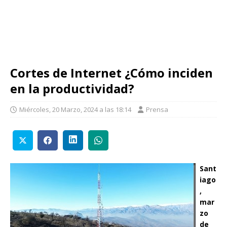
Cortes de Internet ¿Cómo inciden
en la productividad?
Miércoles, 20 Marzo, 2024 a las 18:14
Prensa
Sant
iago
,
mar
zo
de