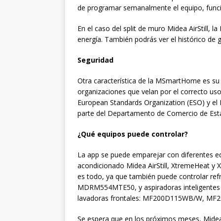
de programar semanalmente el equipo, funció
En el caso del split de muro Midea AirStill
energía. También podrás ver el histórico de g
Seguridad
Otra característica de la MSmartHome es su
organizaciones que velan por el correcto uso
European Standards Organization (ESO) y el 
parte del Departamento de Comercio de Est
¿Qué equipos puede controlar?
La app se puede emparejar con diferentes eq
acondicionado Midea AirStill, XtremeHeat y 
es todo, ya que también puede controlar r
MDRM554MTE50, y aspiradoras inteligentes
lavadoras frontales: MF200D115WB/W, 
Se espera que en los próximos meses, Midea