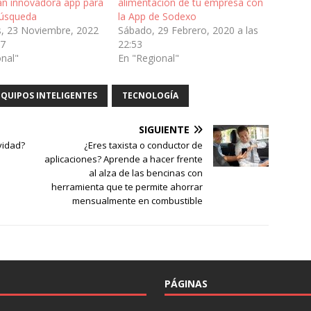
lan innovadora app para
alimentación de tu empresa con
búsqueda
la App de Sodexo
s, 23 Noviembre, 2022
Sábado, 29 Febrero, 2020 a las
17
22:53
onal"
En "Regional"
EQUIPOS INTELIGENTES
TECNOLOGÍA
SIGUIENTE
vidad?
¿Eres taxista o conductor de
aplicaciones? Aprende a hacer frente
al alza de las bencinas con
herramienta que te permite ahorrar
mensualmente en combustible
PÁGINAS