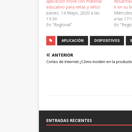
aplicación móvil con material
desarrol
educativo para niñas y niños
ir en su 
Jueves, 14 Mayo, 2020 a las
Miércole
13:34
a las 17:
En "Regional"
En "Regi
APLICACIÓN
DISPOSITIVOS
ANTERIOR
Cortes de Internet ¿Cómo inciden en la producti
ENTRADAS RECIENTES