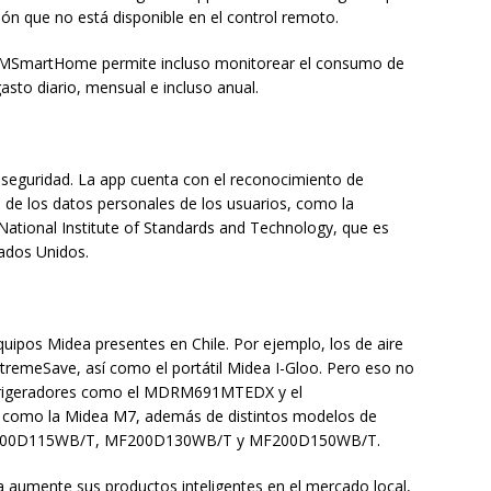
n que no está disponible en el control remoto.
, la MSmartHome permite incluso monitorear el consumo de
asto diario, mensual e incluso anual.
 seguridad. La app cuenta con el reconocimiento de
 de los datos personales de los usuarios, como la
National Institute of Standards and Technology, que es
ados Unidos.
uipos Midea presentes en Chile. Por ejemplo, los de aire
XtremeSave, así como el portátil Midea I-Gloo. Pero eso no
efrigeradores como el MDRM691MTEDX y el
 como la Midea M7, además de distintos modelos de
MF200D115WB/T, MF200D130WB/T y MF200D150WB/T.
 aumente sus productos inteligentes en el mercado local,