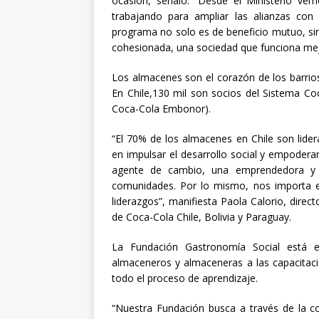
ocasión, señaló: “Desde el Ministerio ve
trabajando para ampliar las alianzas co
programa no solo es de beneficio mutuo, si
cohesionada, una sociedad que funciona me
Los almacenes son el corazón de los barrios
En Chile,130 mil son socios del Sistema Co
Coca-Cola Embonor).
“El 70% de los almacenes en Chile son lide
en impulsar el desarrollo social y empoder
agente de cambio, una emprendedora y 
comunidades. Por lo mismo, nos importa e
liderazgos”, manifiesta Paola Calorio, dire
de Coca-Cola Chile, Bolivia y Paraguay.
La Fundación Gastronomía Social está en
almaceneros y almaceneras a las capacitaci
todo el proceso de aprendizaje.
“Nuestra Fundación busca a través de la c