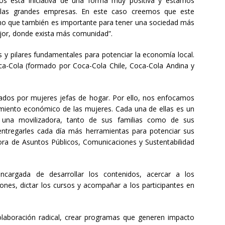
mos esta iniciativa de una forma muy positiva y estamos
n las grandes empresas. En este caso creemos que este
no que también es importante para tener una sociedad más
jor, donde exista más comunidad”.
 y pilares fundamentales para potenciar la economía local.
ca-Cola (formado por Coca-Cola Chile, Coca-Cola Andina y
rados por mujeres jefas de hogar. Por ello, nos enfocamos
amiento económico de las mujeres. Cada una de ellas es un
una movilizadora, tanto de sus familias como de sus
ntregarles cada día más herramientas para potenciar sus
ctora de Asuntos Públicos, Comunicaciones y Sustentabilidad
cargada de desarrollar los contenidos, acercar a los
ones, dictar los cursos y acompañar a los participantes en
olaboración radical, crear programas que generen impacto