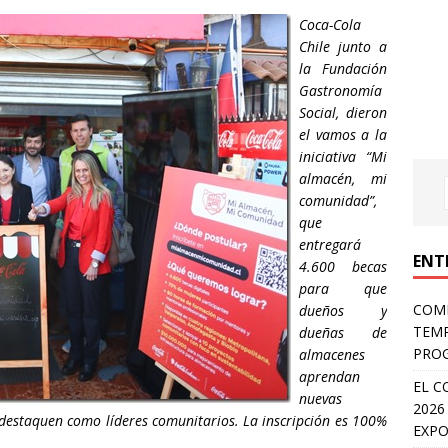
Coca-Cola
Chile junto a
la Fundación
Gastronomía
Social, dieron
el vamos a la
iniciativa “Mi
almacén, mi
comunidad”,
que
entregará
ENT
4.600 becas
para que
COMP
dueños y
TEMP
dueñas de
PROG
almacenes
aprendan
EL C
nuevas
2026
destaquen como líderes comunitarios. La inscripción es 100%
EXPO