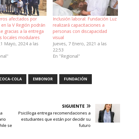
ros afectados por
Inclusión laboral: Fundación Luz
 en la V Región podrán
realizará capacitaciones a
se gracias a la entrega
personas con discapacidad
s locales modulares
visual
21 Mayo, 2024 a las
Jueves, 7 Enero, 2021 a las
22:53
onal"
En "Regional"
COCA-COLA
EMBONOR
FUNDACIÓN
SIGUIENTE
na
Psicóloga entrega recomendaciones a
rio
estudiantes que están por decidir su
hile se
futuro