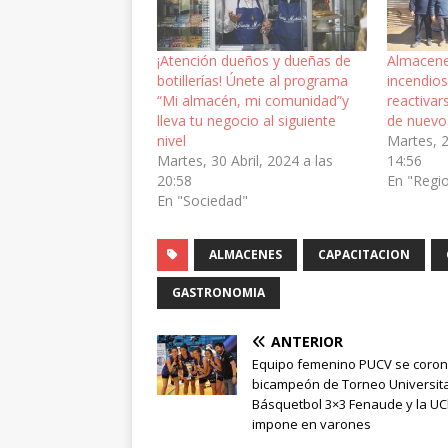
¡Atención dueños y dueñas de
Almacene
botillerías! Únete al programa
incendios
“Mi almacén, mi comunidad”y
reactivar
lleva tu negocio al siguiente
de nuevo
nivel
Martes, 
Martes, 30 Abril, 2024 a las
14:56
20:58
En "Regi
En "Sociedad"
ALMACENES
CAPACITACION
GASTRONOMIA
ANTERIOR
Equipo femenino PUCV se coro
bicampeón de Torneo Universita
Básquetbol 3×3 Fenaude y la UC
impone en varones