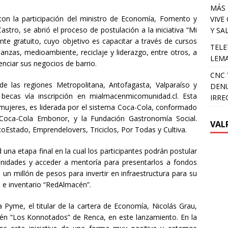
MÁS 
n la participación del ministro de Economía, Fomento y
VIVE
astro, se abrió el proceso de postulación a la iniciativa “Mi
Y SA
e gratuito, cuyo objetivo es capacitar a través de cursos
TELE
nanzas, medioambiente, reciclaje y liderazgo, entre otros, a
LEMA
nciar sus negocios de barrio.
CNC 
 las regiones Metropolitana, Antofagasta, Valparaíso y
DENU
becas vía inscripción en mialmacenmicomunidad.cl. Esta
IRRE
e mujeres, es liderada por el sistema Coca-Cola, conformado
 Coca-Cola Embonor, y la Fundación Gastronomía Social.
VAL
Estado, Emprendelovers, Triciclos, Por Todas y Cultiva.
a etapa final en la cual los participantes podrán postular
idades y acceder a mentoría para presentarlos a fondos
 un millón de pesos para invertir en infraestructura para su
s e inventario “RedAlmacén”.
 Pyme, el titular de la cartera de Economía, Nicolás Grau,
n “Los Konnotados” de Renca, en este lanzamiento. En la