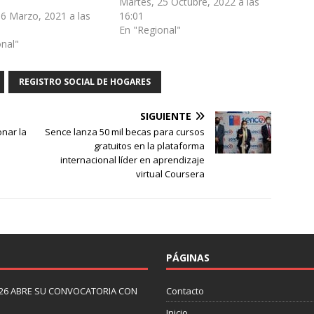
Martes, 25 Octubre, 2022 a las
16 Marzo, 2021 a las
16:01
En "Regional"
onal"
REGISTRO SOCIAL DE HOGARES
SIGUIENTE
nar la
Sence lanza 50 mil becas para cursos
gratuitos en la plataforma
internacional líder en aprendizaje
virtual Coursera
PÁGINAS
26 ABRE SU CONVOCATORIA CON
Contacto
Inicio