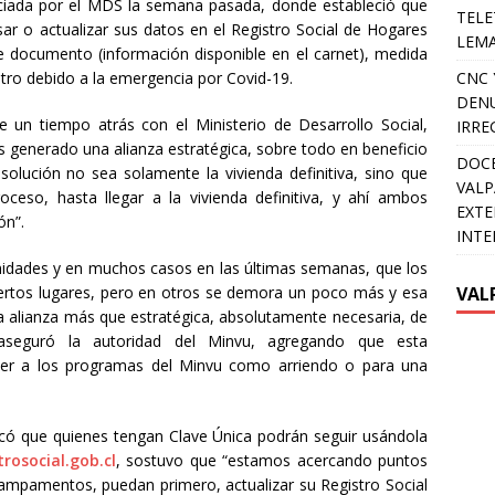
nciada por el MDS la semana pasada, donde estableció que
TELE
ar o actualizar sus datos en el Registro Social de Hogares
LEMA
 documento (información disponible en el carnet), medida
stro debido a la emergencia por Covid-19.
CNC 
DENU
un tiempo atrás con el Ministerio de Desarrollo Social,
IRRE
s generado una alianza estratégica, sobre todo en beneficio
DOCE
olución no sea solamente la vivienda definitiva, sino que
VALP
ceso, hasta llegar a la vivienda definitiva, y ahí ambos
EXTE
ón”.
INTE
dades y en muchos casos en las últimas semanas, que los
ciertos lugares, pero en otros se demora un poco más y esa
VAL
 alianza más que estratégica, absolutamente necesaria, de
 aseguró la autoridad del Minvu, agregando que esta
ceder a los programas del Minvu como arriendo o para una
arcó que quienes tengan Clave Única podrán seguir usándola
rosocial.gob.cl
, sostuvo que “estamos acercando puntos
campamentos, puedan primero, actualizar su Registro Social