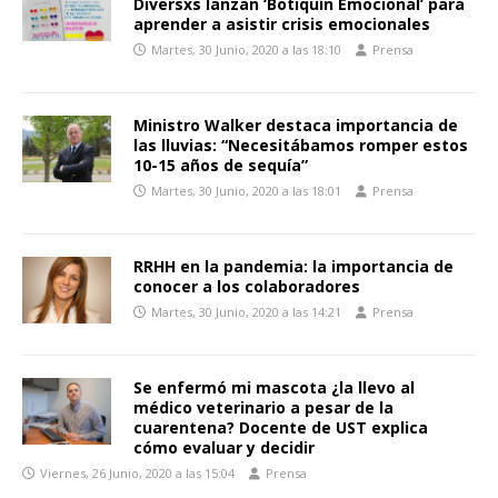
Diversxs lanzan ‘Botiquín Emocional’ para
aprender a asistir crisis emocionales
Martes, 30 Junio, 2020 a las 18:10
Prensa
Ministro Walker destaca importancia de
las lluvias: “Necesitábamos romper estos
10-15 años de sequía”
Martes, 30 Junio, 2020 a las 18:01
Prensa
RRHH en la pandemia: la importancia de
conocer a los colaboradores
Martes, 30 Junio, 2020 a las 14:21
Prensa
Se enfermó mi mascota ¿la llevo al
médico veterinario a pesar de la
cuarentena? Docente de UST explica
cómo evaluar y decidir
Viernes, 26 Junio, 2020 a las 15:04
Prensa