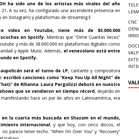
DH ha sido uno de los artistas más virales del año
TELE
o 21
.
A su vez, ha configurado una ascendente presencia en
LEMA
s en Instagram) y plataformas de streaming.E
CNC 
DENU
te video en Youtube, tiene más de 83.000.000
IRRE
 escuchas en Spotify.
Mientras que “Dime Cuantas Veces”
 Youtube y más de 38.000.000 en plataformas digitales como
DOCE
laridad y Apple Music. Además,
el venezolano está entre
VALP
mundo en Spotify.
EXTE
INTE
aupolicán será el turno de LP
, cantante y compositora
ue
escribió canciones como “Keep You Up All Night” de
VAL
That)” de Rihanna
.
Laura Pergolizzi
debutó en nuestro
 shows que se vendieron en tiempo récord
, dejando en
ía manifestando hace un par de años en Latinoamérica, era
ió en la cuarta más buscada en Shazam en el mundo,
imiento internacional
, y que hoy, con cinco discos, el
8, no parece tener techo. “When I’m Over You” y “Recovery”
l trabajo.