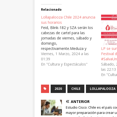
Relacionado
Lollapalooza Chile 2024 anuncia
sus horarios
Feid, Blink-182 y SZA serán los
cabezas de cartel para las
jornadas de viernes, sábado y
domingo,
respectivamente.Meduza y
LP se sum
Chencho Corleone extenderán
Viernes, 1 Marzo, 2024 a las
Festival 
la fiesta del viernes y
01:39
#SalvaUn
sábado.Glup!, Estoy bien y Dj
En "Cultura y Espectáculos"
Sábado, 
Who se suman al cartel. Detalle
las 22:13
de los horarios
En "Cultu
enwww.lollapalozacl.comMATE
RIAL DE
2020
CHILE
LOLLAPALOOZA
PRENSAhttps://drive.google.co
m/drive/u/2/folders/1NQWjLDii4
XEDa-pX-
ANTERIOR
1oo9OpxTRoZJwb1Santiago, 29
Estudio Cisco: Chile es el país c
de febrero de 2024. A…
mayor preparación para crear 