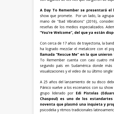
A Day To Remember se presentará el l
show que promete. Por un lado, la agrupac
mano de “Bad Vibrations” (2016), consid
reseñas de los medios especializados. Adem
“You’re Welcome”, del que ya están disp
Con cerca de 17 años de trayectoria, la ban
ha logrado mezclar el metalcore con el p
llamada “Rescue Me” en la que unieron 
To Remember cuenta con casi cuatro mill
segundo país en Sudamérica donde más 
visualizaciones y el video de su último sing
A 25 años del lanzamiento de su disco debu
Pánico vuelve a los escenarios con su show p
grupo liderado por
Edi Pistolas (Eduard
Chaspoul) es uno de los estandartes 
noventa que plasmó una inquieta y pro
psicodelia y ritmos tradicionales latinoameri