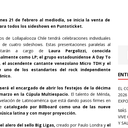
rnes 21 de febrero al mediodía, se inicia la venta de
ara todos los sideshows en Puntoticket.
os de Lollapalooza Chile tendrá celebraciones individuales
de cuatro sideshows. Estas presentaciones paralelas al
 estarán a cargo de
Laura Pergolizzi, conocida
nalmente como LP; el grupo estadounidense A Day To
el ascendente cantante venezolano Micro TDH y el
de
uno de los estandartes del rock independiente
ENT
ánico.
será el encargado de abrir los festejos de la décima
EL C
 marzo en la Cúpula Multiespacio.
El talento de Mérida,
2026
revelación de Latinoamérica que está dando pasos firmes en
EXPO
ue
catalogado por Billboard como una de las nueve
MÁS 
́sica latina y con mayor proyección.
VIVE
Y SA
el alero del sello Big Ligas,
creado por Paulo Londra y
el