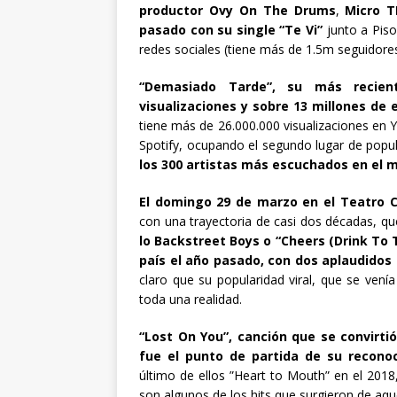
productor Ovy On The Drums
,
Micro T
pasado con su single “Te Vi”
junto a Pis
redes sociales (tiene más de 1.5m seguidore
“Demasiado Tarde”, su más recien
visualizaciones y sobre 13 millones de
tiene más de 26.000.000 visualizaciones en
Spotify, ocupando el segundo lugar de popu
los 300 artistas más escuchados en el 
El domingo 29 de marzo en el Teatro C
con una trayectoria de casi dos décadas, q
lo Backstreet Boys o “Cheers (Drink To 
país el año pasado, con dos aplaudidos
claro que su popularidad viral, que se ven
toda una realidad.
“Lost On You”, canción que
se convirt
fue el punto de partida de su reconoc
último de ellos ”Heart to Mouth” en el 201
son algunos de los hits que surgieron de aque