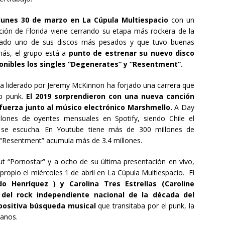
unes 30 de marzo en La Cúpula Multiespacio
con un
ión de Florida viene cerrando su etapa más rockera de la
erado uno de sus discos más pesados y que tuvo buenas
ás, el grupo está a
punto de estrenar su nuevo disco
onibles los singles “Degenerates” y “Resentment”.
da liderado por Jeremy McKinnon ha forjado una carrera que
op punk.
El 2019 sorprendieron con una nueva canción
fuerza junto al músico electrónico Marshmello.
A Day
ones de oyentes mensuales en Spotify, siendo Chile el
se escucha. En Youtube tiene más de 300 millones de
le “Resentment” acumula más de 3.4 millones.
t “Pornostar” y a ocho de su última presentación en vivo,
ropio el miércoles 1 de abril en La Cúpula Multiespacio. El
o Henríquez ) y Carolina Tres Estrellas (Caroline
del rock independiente nacional de la década del
positiva búsqueda musical
que transitaba por el punk, la
canos.