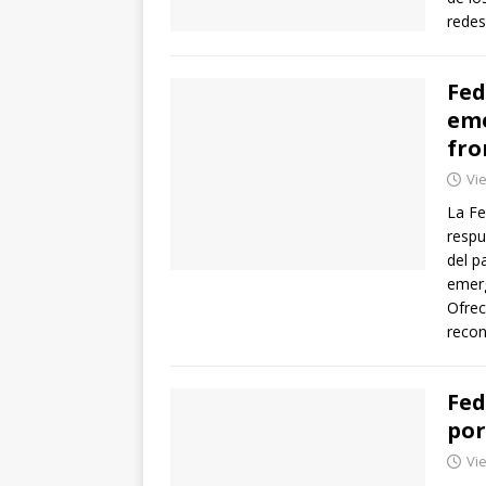
redes
Fed
eme
fro
Vie
La Fe
respu
del p
emerg
Ofrec
recon
Fed
por
Vie