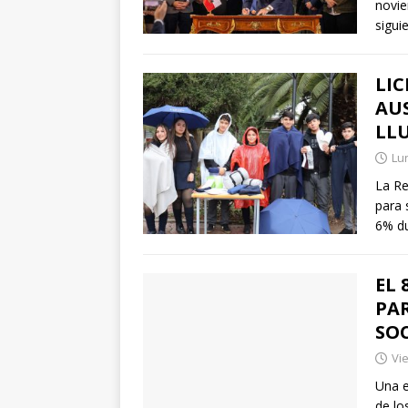
novie
sigui
LIC
AU
LLU
Lun
La Re
para 
6% du
EL 
PAR
SO
Vie
Una e
de lo