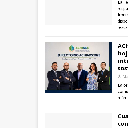
La Fe
respu
front
dispo
resca
ACH
hoj
int
sos
Mar
La or
comun
refer
Cua
con