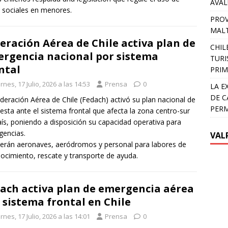
AVA
 sociales en menores.
PROV
MALT
eración Aérea de Chile activa plan de
CHIL
rgencia nacional por sistema
TURI
ntal
PRIM
rnes, 17 Julio, 2026 a las 14:53
Prensa
0
LA E
DE C
deración Aérea de Chile (Fedach) activó su plan nacional de
PER
esta ante el sistema frontal que afecta la zona centro-sur
aís, poniendo a disposición su capacidad operativa para
encias.
VAL
erán aeronaves, aeródromos y personal para labores de
ocimiento, rescate y transporte de ayuda.
ach activa plan de emergencia aérea
 sistema frontal en Chile
rnes, 17 Julio, 2026 a las 14:01
Prensa
0