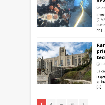
dev
Lu
Inves
(CIMA
aumen
en
[…
Ran
pri
tec
Jue
La ca
respe
en in
[…]
1
2
…
31
»