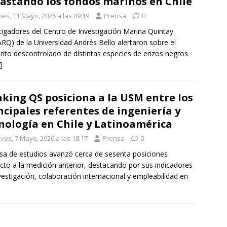
astando los fondos marinos en Chile
nes, 11 Mayo, 2026 a las 09:19
Prensa
0
tigadores del Centro de Investigación Marina Quintay
RQ) de la Universidad Andrés Bello alertaron sobre el
to descontrolado de distintas especies de erizos negros
]
king QS posiciona a la USM entre los
ncipales referentes de ingeniería y
nología en Chile y Latinoamérica
ves, 7 Mayo, 2026 a las 18:17
Prensa
0
sa de estudios avanzó cerca de sesenta posiciones
cto a la medición anterior, destacando por sus indicadores
vestigación, colaboración internacional y empleabilidad en