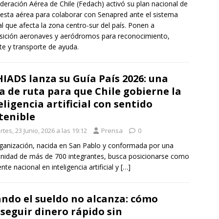
deración Aérea de Chile (Fedach) activó su plan nacional de
esta aérea para colaborar con Senapred ante el sistema
al que afecta la zona centro-sur del país. Ponen a
sición aeronaves y aeródromos para reconocimiento,
te y transporte de ayuda.
IADS lanza su Guía País 2026: una
a de ruta para que Chile gobierne la
eligencia artificial con sentido
tenible
tes, 23 Junio, 2026 a las 19:12
Prensa
0
ganización, nacida en San Pablo y conformada por una
idad de más de 700 integrantes, busca posicionarse como
ente nacional en inteligencia artificial y
[…]
ndo el sueldo no alcanza: cómo
seguir dinero rápido sin