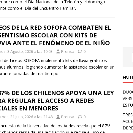
mbre como el Día Nacional de la Teletón y el domingo
ente como el Día del Encuentro Familiar.
EOS DE LA RED SOFOFA COMBATEN EL
SENTISMO ESCOLAR CON KITS DE
VIA ANTE EL FENÓMENO DE EL NIÑO
es, 3 Agosto, 2026 a las 10:03
Prensa
0
d de Liceos SOFOFA implementó kits de lluvia gratuitos
sus alumnos, logrando aumentar la asistencia escolar en un
rante jornadas de mal tiempo.
ENT
87% DE LOS CHILENOS APOYA UNA LEY
DUOC
VERS
A REGULAR EL ACCESO A REDES
ESTU
CIALES EN MENORES
TRES
rnes, 31 Julio, 2026 a las 21:48
Prensa
0
ACCE
ncuesta de la Universidad de los Andes revela que el 87%
DERE
s chilenos respalda una legislación que regule el uso de