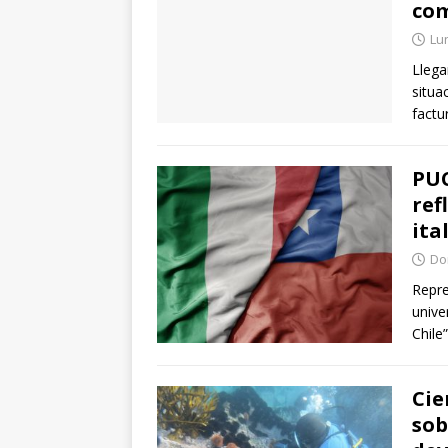
com
Lun
Llega
situa
factu
PUC
ref
ita
Dom
Repre
unive
Chile
Cie
sob