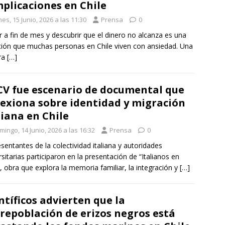
plicaciones en Chile
es, 15 Junio, 2026 a las 11:30
Prensa
0
r a fin de mes y descubrir que el dinero no alcanza es una
ción que muchas personas en Chile viven con ansiedad. Una
ra
[…]
V fue escenario de documental que
lexiona sobre identidad y migración
liana en Chile
ingo, 14 Junio, 2026 a las 16:32
Prensa
0
sentantes de la colectividad italiana y autoridades
rsitarias participaron en la presentación de “Italianos en
”, obra que explora la memoria familiar, la integración y
[…]
ntíficos advierten que la
repoblación de erizos negros está