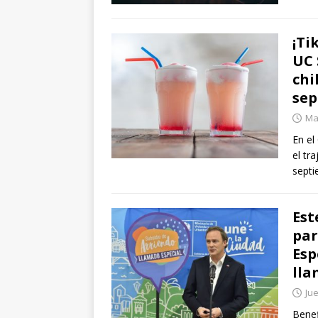
¡Ti
UC 
chi
sep
Mar
En el
el tr
septi
Est
par
Esp
ll
Ju
Benef