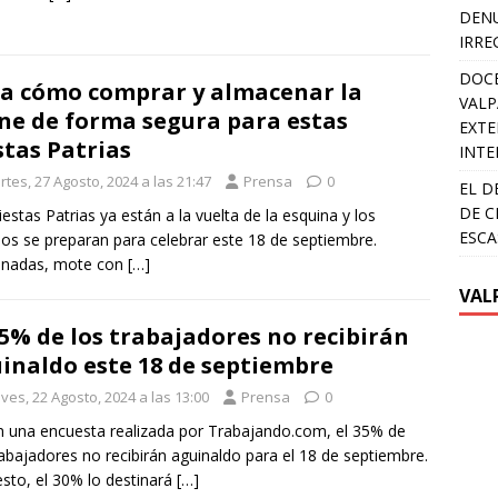
DENU
IRRE
DOCE
a cómo comprar y almacenar la
VALP
ne de forma segura para estas
EXTE
stas Patrias
INTE
tes, 27 Agosto, 2024 a las 21:47
Prensa
0
EL D
DE C
iestas Patrias ya están a la vuelta de la esquina y los
ESCA
nos se preparan para celebrar este 18 de septiembre.
nadas, mote con
[…]
VAL
35% de los trabajadores no recibirán
inaldo este 18 de septiembre
ves, 22 Agosto, 2024 a las 13:00
Prensa
0
 una encuesta realizada por Trabajando.com, el 35% de
rabajadores no recibirán aguinaldo para el 18 de septiembre.
esto, el 30% lo destinará
[…]