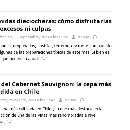
idas dieciocheras: cómo disfrutarlas
 excesos ni culpas
ércoles, 13 Septiembre, 2023 a las 09:56
Prensa
0
panes, empanadas, costillar, terremoto y mote con huesillo
lgunas de las preparaciones típicas de este mes. Si bien es
o que tienen un aporte
[…]
 del Cabernet Sauvignon: la cepa más
dida en Chile
tes, 29 Agosto, 2023 a las 23:42
Prensa
0
 cepa más cultivada en Chile y la que más destaca en la
cción de una de las Viñas más renombradas a nivel
ial,
[…]