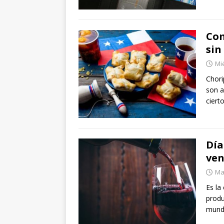
Com
sin
Mi
Chori
son a
ciert
Día
ven
Mar
Es la
produ
mund