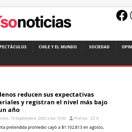
SPECTÁCULOS
CHILE Y EL MUNDO
SOCIEDAD
OPIN
lenos reducen sus expectativas
ariales y registran el nivel más bajo
un año
ernes, 19 Septiembre, 2025 a las 13:00
Prensa
0
nta pretendida promedio cayó a $1.102.813 en agosto,