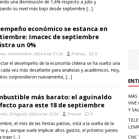
ndo una disminución de 1,6% respecto a julio y
zando su nivel más bajo desde septiembre
[…]
empeño económico se estanca en
tiembre: Imacec de septiembre
istra un 0%
nes, 4 Noviembre, 2024 a las 21:36
Prensa
0
ctar el desempeño de la economía chilena se ha vuelto una
 cada vez más desafiante para analistas y académicos. Hoy,
atos sorprendieron nuevamente,
[…]
ENT
bustible más barato: el aguinaldo
MÁS 
VIVE
fecto para este 18 de septiembre
Y SA
ves, 29 Agosto, 2024 a las 23:29
Prensa
0
TELE
embre, el mes de las fiestas patrias, está a la vuelta de la
LEMA
na y, aunque suele implicar altos gastos, el próximo jueves
CNC 
a traer
[…]