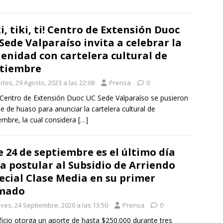
ki, tiki, ti! Centro de Extensión Duoc
Sede Valparaíso invita a celebrar la
lenidad con cartelera cultural de
tiembre
tes, 29 Agosto, 2023 a las 22:08
Prensa
0
 Centro de Extensión Duoc UC Sede Valparaíso se pusieron
aje de huaso para anunciar la cartelera cultural de
embre, la cual considera
[…]
e 24 de septiembre es el último día
a postular al Subsidio de Arriendo
ecial Clase Media en su primer
amado
eves, 24 Septiembre, 2020 a las 13:50
Prensa
0
icio otorga un aporte de hasta $250.000 durante tres