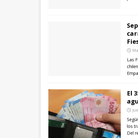
Sep
car
Fie
Mar
Las F
chile
Empa
El 
agu
Jue
Según
los t
Del r