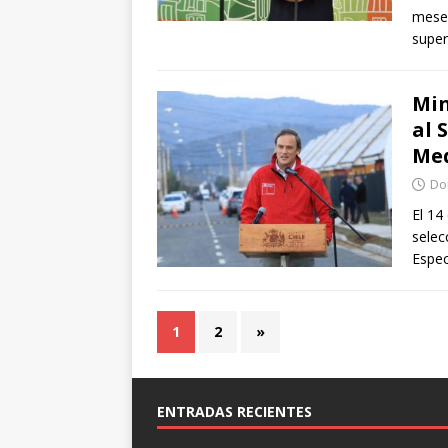
meses
super
Min
al 
Med
Do
El 14
selec
Espec
1
2
»
ENTRADAS RECIENTES