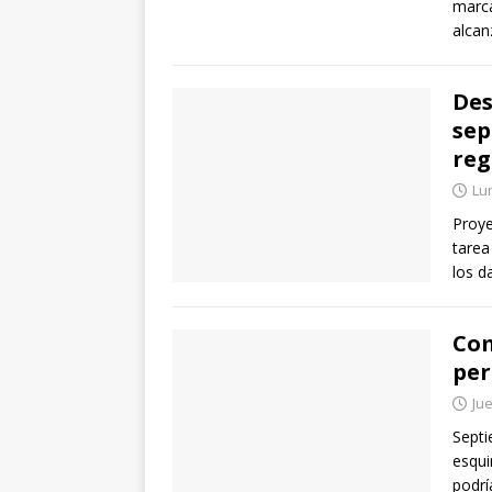
marca
alcan
Des
sep
reg
Lu
Proye
tarea
los d
Com
per
Jue
Septi
esqui
podrí