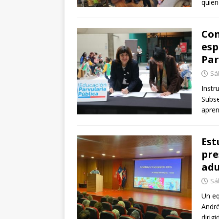
quie
Con
esp
Par
Sá
Instr
Subse
apren
Est
pre
adu
Sá
Un eq
André
dirig