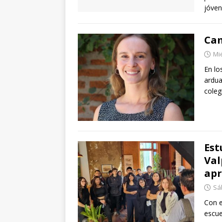
jóven
Cam
Mié
En lo
ardua
coleg
Est
Val
apr
Sáb
Con e
escue