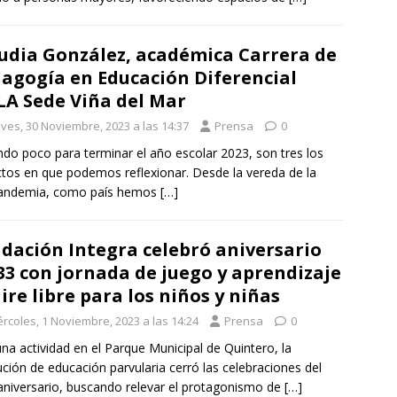
udia González, académica Carrera de
agogía en Educación Diferencial
A Sede Viña del Mar
eves, 30 Noviembre, 2023 a las 14:37
Prensa
0
ndo poco para terminar el año escolar 2023, son tres los
tos en que podemos reflexionar. Desde la vereda de la
andemia, como país hemos
[…]
dación Integra celebró aniversario
33 con jornada de juego y aprendizaje
aire libre para los niños y niñas
ércoles, 1 Noviembre, 2023 a las 14:24
Prensa
0
na actividad en el Parque Municipal de Quintero, la
tución de educación parvularia cerró las celebraciones del
niversario, buscando relevar el protagonismo de
[…]