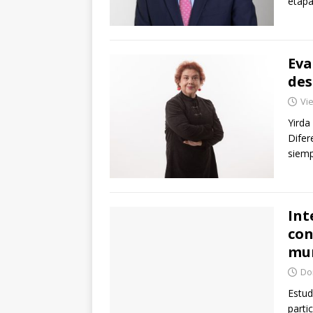
etapa
Eva
des
Vie
Yirda
Difer
siemp
Int
con
mun
Dom
Estud
parti