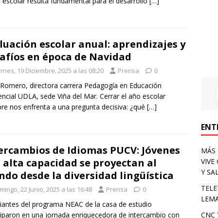
 escolar resulta fundamental para el desarrollo
[…]
luación escolar anual: aprendizajes y
afíos en época de Navidad
rnes, 19 Diciembre, 2025 a las 08:20
Prensa
0
 Romero, directora carrera Pedagogía en Educación
encial UDLA, sede Viña del Mar. Cerrar el año escolar
re nos enfrenta a una pregunta decisiva: ¿qué
[…]
ENT
ercambios de Idiomas PUCV: Jóvenes
MÁS 
 alta capacidad se proyectan al
VIVE
Y SA
do desde la diversidad lingüística
TELE
ingo, 22 Junio, 2025 a las 16:48
Prensa
0
LEMA
iantes del programa NEAC de la casa de estudio
ciparon en una jornada enriquecedora de intercambio con
CNC 