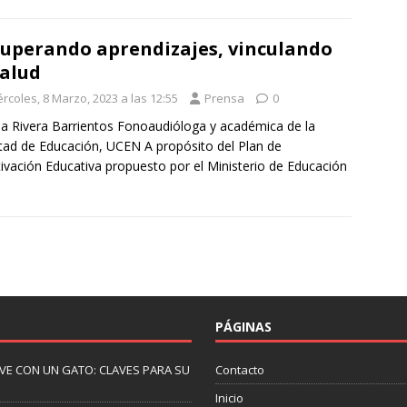
uperando aprendizajes, vinculando
salud
rcoles, 8 Marzo, 2023 a las 12:55
Prensa
0
na Rivera Barrientos Fonoaudióloga y académica de la
tad de Educación, UCEN A propósito del Plan de
ivación Educativa propuesto por el Ministerio de Educación
PÁGINAS
IVE CON UN GATO: CLAVES PARA SU
Contacto
Inicio