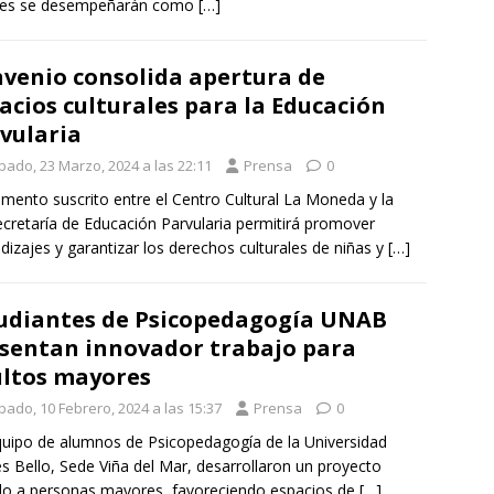
nes se desempeñarán como
[…]
venio consolida apertura de
acios culturales para la Educación
vularia
bado, 23 Marzo, 2024 a las 22:11
Prensa
0
umento suscrito entre el Centro Cultural La Moneda y la
cretaría de Educación Parvularia permitirá promover
dizajes y garantizar los derechos culturales de niñas y
[…]
udiantes de Psicopedagogía UNAB
sentan innovador trabajo para
ltos mayores
bado, 10 Febrero, 2024 a las 15:37
Prensa
0
uipo de alumnos de Psicopedagogía de la Universidad
s Bello, Sede Viña del Mar, desarrollaron un proyecto
ido a personas mayores, favoreciendo espacios de
[…]