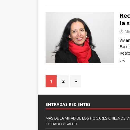
Rec
la 
Mié
Vivia
Facul
React
[…]
1
2
»
ENTRADAS RECIENTES
MÁS DE LA MITAD DE LOS HOGARES CHILENOS V
CUIDADO Y SALUD