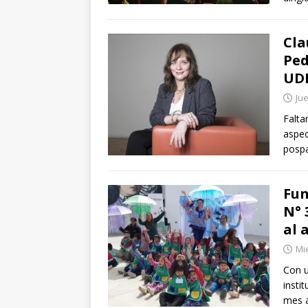
Cla
Ped
UDL
Ju
Falta
aspec
posp
Fun
N° 
al 
Mi
Con u
insti
mes a