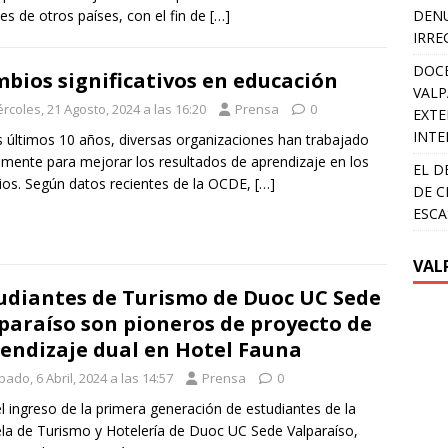
es de otros países, con el fin de
[…]
DENU
IRRE
DOCE
bios significativos en educación
VALP
rcoles, 21 Agosto, 2024 a las 16:20
Prensa
0
EXTE
INTE
s últimos 10 años, diversas organizaciones han trabajado
mente para mejorar los resultados de aprendizaje en los
EL D
ios. Según datos recientes de la OCDE,
[…]
DE C
ESCA
VAL
udiantes de Turismo de Duoc UC Sede
paraíso son pioneros de proyecto de
endizaje dual en Hotel Fauna
ado, 6 Abril, 2024 a las 14:57
Prensa
0
l ingreso de la primera generación de estudiantes de la
la de Turismo y Hotelería de Duoc UC Sede Valparaíso,