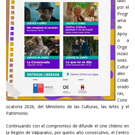
iado
por el
Progr
ama
de
Apoy
o a
Orga
nizaci
ones
Cultur
ales
Colab
orado
ras,
Conv
ocatoria 2026, del Ministerio de las Culturas, las Artes y el
Patrimonio.
Continuando con el compromiso de difundir el cine chileno en
la Región de Valparaíso, por quinto año consecutivo, el Centro