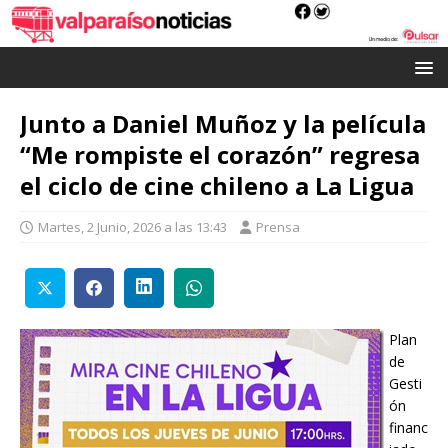
Junto a Daniel Muñoz y la película
“Me rompiste el corazón” regresa
el ciclo de cine chileno a La Ligua
Martes, 2 Junio, 2026 a las 13:43
Prensa
Plan
de
Gesti
ón
financ