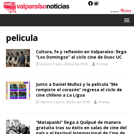
pelicula
Cultura, fe y reflexión en Valparaíso: llega
“Los Domingos” al ciclo cine de Duoc UC
Jueves, 2 Julio, 2026 a las 18:00
Prensa
Junto a Daniel Muñoz y la película “Me
rompiste el corazón” regresa el ciclo de
cine chileno a La Ligua
Martes, 2 Junio, 2026 a las 13:43
Prensa
“Matapanki” llega a Quilpué de manera
gratuita tras su éxito en salas de cine del
país y el Festival Internacional de Cine de