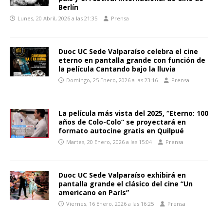
Berlín
Lunes, 20 Abril, 2026 a las 21:35
Prensa
Duoc UC Sede Valparaíso celebra el cine
eterno en pantalla grande con función de
la película Cantando bajo la lluvia
Domingo, 25 Enero, 2026 a las 23:16
Prensa
La película más vista del 2025, “Eterno: 100
años de Colo-Colo” se proyectará en
formato autocine gratis en Quilpué
Martes, 20 Enero, 2026 a las 15:04
Prensa
Duoc UC Sede Valparaíso exhibirá en
pantalla grande el clásico del cine “Un
americano en París”
Viernes, 16 Enero, 2026 a las 16:25
Prensa