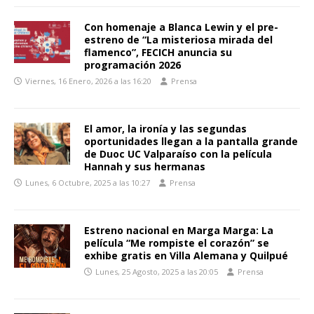
Con homenaje a Blanca Lewin y el pre-
estreno de “La misteriosa mirada del
flamenco”, FECICH anuncia su
programación 2026
Viernes, 16 Enero, 2026 a las 16:20
Prensa
El amor, la ironía y las segundas
oportunidades llegan a la pantalla grande
de Duoc UC Valparaíso con la película
Hannah y sus hermanas
Lunes, 6 Octubre, 2025 a las 10:27
Prensa
Estreno nacional en Marga Marga: La
película “Me rompiste el corazón” se
exhibe gratis en Villa Alemana y Quilpué
Lunes, 25 Agosto, 2025 a las 20:05
Prensa