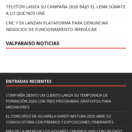
TELETÓN LANZA SU CAMPAÑA 2026 BAJO EL LEMA SÚMATE
A LO QUE NOS UNE
CNC Y SII LANZAN PLATAFORMA PARA DENUNCIAR
NEGOCIOS DE FUNCIONAMIENTO IRREGULAR
VALPARAISO NOTICIAS
ENTRADAS RECIENTES
COMPAÑÍA ZIENTO UN CUENTO LANZA SU TEMPORADA DE
FORMACIÓN 2026 CON TRES PROGRAMAS GRATUITOS PARA
MEDIADORES
EL CONCURSO DE ACUARELA HARDY WISTUBA 2026 ABRE SU
CONVOCATORIA CON PREMIOS Y EXPOSICIONES ITINERANTES
MÁS DE LA MITAD DE LOS HOGARES CHILENOS VIVE CON UN GATO: