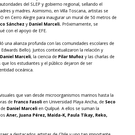
autoridades del SLEP y gobierno regional, sellando el
adres y madres. Asimismo, en Villa Toscana, artistas se
CO en Cerro Alegre para inaugurar un mural de 50 metros de
co Sánchez
y
Daniel Marceli.
Próximamente, se
pué con el apoyo de EFE.
idó una alianza profunda con las comunidades escolares de
 Edwards Bello). Juntos contextualizaron la relación y
Daniel Marceli
, la ciencia de
Pilar Muñoz
y las charlas de
s que los estudiantes y el público dejaron de ser
entidad oceánica.
os visuales que van desde microorganismos marinos hasta la
obras de
Franco Fasoli
en Universidad Playa Ancha, de
Seco
 de
Daniel Marceli
en Quilpué. A ellos se suman la
enos
Aner, Juana Pérez, Maida-K, Paula Tikay, Reko,
traer a destacados artistas de Chile y uno tan importante