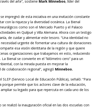
través del arte”, sostiene
Mark Minneboo
, líder del
 se impregnó de esta iniciativa en una invitación constante
tar con la riqueza y la diversidad oceánica. La Bienal
 neurálgicos como son el Mercado Puerto y el Palacio
tividades en Quilpué y Villa Alemana. Ahora con un testigo
danía, de cuidar y alimentar este tesoro. “Una identidad no
la necesidad urgente de fomentar una cultura de donaciones
comparte esa visión identitaria de la región y que quiere
s decenas organizaciones que trabajamos en esto, reduciendo
 La Bienal se convierte en el “kilómetro cero” para un
mbiental, con la mirada puesta en mejorar la
d de colaboración regional”, agregó
Minneboo.
del SLEP (Servicio Local de Educación Pública), señaló: “Para
a porque permite que los actores clave de la educación,
mpliar su legado para que repercuta en cada uno de los
o se realizó la inauguración oficial en las dos escuelas con