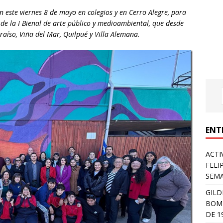
n este viernes 8 de mayo en colegios y en Cerro Alegre, para
 de la I Bienal de arte público y medioambiental, que desde
raíso, Viña del Mar, Quilpué y Villa Alemana.
ENT
ACTI
FELI
SEM
GILD
BOMB
DE 1