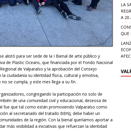
LA S
REGR
A 20
CON
QUE 
LANZ
ECON
e alistó para ser sede de la I Bienal de arte público y
AFEC
tiva de Plastic Oceans, que financiada por el Fondo Nacional
Regional de Valparaíso y la aprobación del Consejo
VAL
la ciudadanía su identidad física, cultural y emotiva,
 no se cumpla, y este mes llega a su fin.
rganizadores, congregando la participación no solo de
también de una comunidad civil y educacional, deseosa de
ial fue que tal como están promoviendo Valparaíso como
ación al secretariado del tratado BBNJ, debe haber un
comunidades de la región. Con la bienal queríamos aportar a
ar más visibilidad a iniciativas que refuerzan la identidad