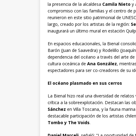
la presencia de la alcaldesa
Camila Nieto
y 
compromiso con las familias y el centro de p
reunieron en este sitio patrimonial de UNES
largo, creado por los artistas de la región:
Se
inaugurará un último mural en estación Quil
En espacios educacionales, la Bienal consol
Barón (Juan de Saavedra) y Rodelillo (Joaquín
dependencia del océano a través del arte de
cultura oceánica de
Ana González
, mientra
espectadores para ser co-creadores de su id
El océano plasmado en
sus
c
erros
La Bienal hizo real una diversidad de relat
crítica a la sobreexplotación. Destacan las 
Sánchez
en Villa Toscana, y la fauna marina
destacable participación de los artistas chil
Tombo y The Voids
.
Daniel Marceli
, señaló: “La oportunidad de 