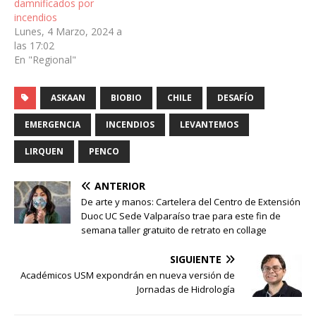
damnificados por
incendios
Lunes, 4 Marzo, 2024 a
las 17:02
En "Regional"
ASKAAN
BIOBIO
CHILE
DESAFÍO
EMERGENCIA
INCENDIOS
LEVANTEMOS
LIRQUEN
PENCO
ANTERIOR
De arte y manos: Cartelera del Centro de Extensión
Duoc UC Sede Valparaíso trae para este fin de
semana taller gratuito de retrato en collage
SIGUIENTE
Académicos USM expondrán en nueva versión de
Jornadas de Hidrología