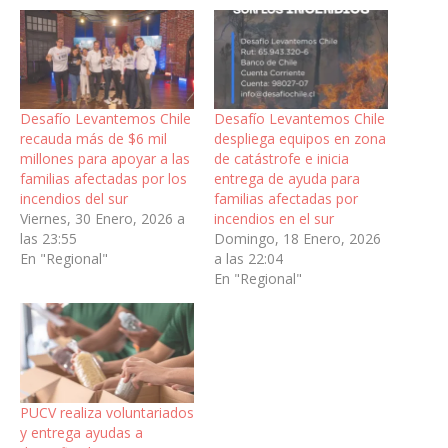
Desafío Levantemos Chile
Desafío Levantemos Chile
recauda más de $6 mil
despliega equipos en zona
millones para apoyar a las
de catástrofe e inicia
familias afectadas por los
entrega de ayuda para
incendios del sur
familias afectadas por
Viernes, 30 Enero, 2026 a
incendios en el sur
las 23:55
Domingo, 18 Enero, 2026
En "Regional"
a las 22:04
En "Regional"
PUCV realiza voluntariados
y entrega ayudas a