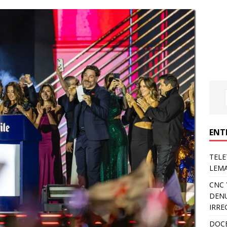
ENT
TELE
LEMA
CNC 
DENU
IRRE
DOCE