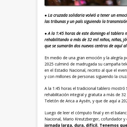
● La cruzada solidaria volvió a tener un emoc
las tribunas y un país siguiendo la transmisión
● A la 1:45 horas de este domingo el tablero 
rehabilitando a más de 32 mil niños, niñas, jóv
que se sumarán dos nuevos centros de aquí a
En medio de una gran emoción y la alegría po
2025 culminó de madrugada su campaña telev
en el Estadio Nacional, recinto al que el eve
y con millones de personas siguiendo la cru
A la 1:45 horas el tradicional tablero mostró
rehabilitación integral y gratuita a más de 32 
Teletón de Arica a Aysén, y que de aquí a 2
Luego de leer el cómputo final y en el balan
Nacional, Mario Kreutzberger, cofundador y 
jornada larga, dura, difícil. Tenemos qu