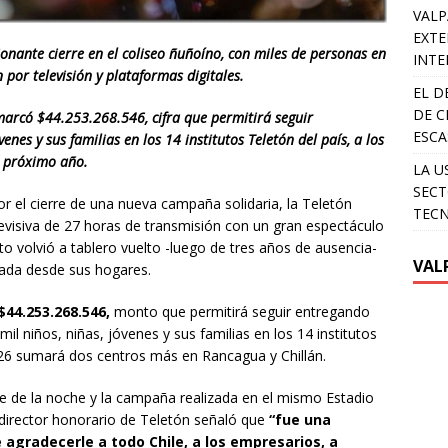
VALP
EXTE
ionante cierre en el coliseo ñuñoíno, con miles de personas en
INTE
 por televisión y plataformas digitales.
EL D
DE C
marcó $44.253.268.546, cifra que permitirá seguir
ESCA
enes y sus familias en los 14 institutos Teletón del país, a los
l próximo año.
LA U
SECT
r el cierre de una nueva campaña solidaria, la Teletón
TEC
isiva de 27 horas de transmisión con un gran espectáculo
nto volvió a tablero vuelto -luego de tres años de ausencia-
VAL
zada desde sus hogares.
$44.253.268.546,
monto que permitirá seguir entregando
mil niños, niñas, jóvenes y sus familias en los 14 institutos
026 sumará dos centros más en Rancagua y Chillán.
ce de la noche y la campaña realizada en el mismo Estadio
director honorario de Teletón señaló que
“fue una
e agradecerle a todo Chile, a los empresarios, a