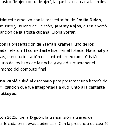
clásico “Mujer contra Mujer”, la que hizo cantar a las miles
almente emotivo con la presentación de
Emilia Dides,
l músico y usuario de Teletón,
Jeremy Rojas
, quien aportó
canción de la artista cubana, Gloria Stefan.
con la presentación de
Stefan Kramer
, uno de los
a Teletón. El comediante hizo reír al Estadio Nacional y a
as, con una imitación del cantante mexicano, Cristián
 uno de los hitos de la noche y ayudó a mantener el
momento del cómputo final.
ina Rubió
subió al escenario para presentar una batería de
r”, canción que fue interpretada a dúo junto a la cantante
Katteyes
.
ón 2025, fue la Digitón, la transmisión a través de
a enfocada en nuevas audiencias. Con la presencia de casi 40