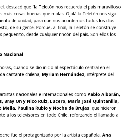
el, destacó que “la Teletón nos recuerda el país maravilloso
as más cosas buenas que malas. Ojalá la Teletón nos siga
nto de unidad, para que nos acordemos todos los días
sto, de su gente. Porque, al final, la Teletón se construye
 pequeñito, desde cualquier rincón del país. Son ellos los
io Nacional
oras, cuando se dio inicio al espectáculo central en el
ada cantante chilena,
Myriam Hernández,
intérprete del
artistas nacionales e internacionales como
Pablo Alborán,
, Bray On y Nico Ruiz, Lucero, María José Quintanilla,
o Mella, Paulina Rubio y Noche de Brujas
, que hicieron
rente a los televisores en todo Chile, reforzando el llamado a
he fue el protagonizado por la artista española,
Ana