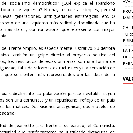
AVA
a del socialismo democrático? ¿Qué explica el abandono
ctorado de izquierda? No hay respuestas simples, pero sí
PROV
nuevas generaciones, ambigüedades estratégicas, etc. O
MALT
resismo de una izquierda más radical y disciplinada que ha
CHIL
so más claro y confrontacional que representa con mayor
TURI
nía.
PRIM
 del Frente Amplio, es especialmente ilustrativo. Su derrota
LA E
sino también un golpe directo al proyecto político del
DE C
dos, los resultados de estas primarias son una forma de
PER
igüedad, falta de reformas estructurales ya la sensación de
os que se sienten más representados por las ideas de la
VAL
mbia radicalmente. La polarización parece inevitable: según
dos son una comunista y un republicano, reflejo de un país
 a los matices. Dos visiones antagónicas, dos modelos de
udadanía?
itud de Jeannette Jara frente a su partido, el Comunista.
ctividad que históricamente ha justificado dictaduras de