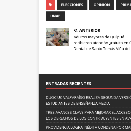
ELECCIONES
OPINIÓN
PRIMA
UNAB
ANTERIOR
Adultos mayores de Quilpué
recibieron atención gratuita en C
Dental de Santo Tomás Viña del
ENTRADAS RECIENTES
DUOC UC VALPARAÍSO REALIZA SEGUNDA VERSI
ESTUDIANTES DE ENSEÑANZA MEDIA
TRES AVANCES CLAVE PARA MEJORAR EL ACCESO
LOS DERECHOS DE LOS CONTRIBUYENTES EN A
PROVIDENCIA LOGRA INÉDITA CONDENA POR MAL