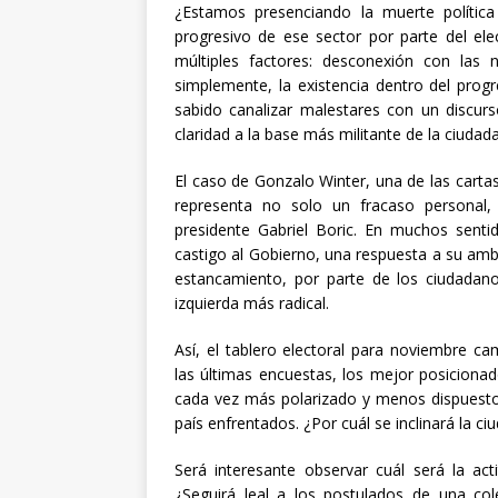
¿Estamos presenciando la muerte polític
progresivo de ese sector por parte del ele
múltiples factores: desconexión con las 
simplemente, la existencia dentro del prog
sabido canalizar malestares con un discur
claridad a la base más militante de la ciudada
El caso de Gonzalo Winter, una de las cartas
representa no solo un fracaso personal, 
presidente Gabriel Boric. En muchos senti
castigo al Gobierno, una respuesta a su amb
estancamiento, por parte de los ciudadan
izquierda más radical.
Así, el tablero electoral para noviembre ca
las últimas encuestas, los mejor posiciona
cada vez más polarizado y menos dispuesto
país enfrentados. ¿Por cuál se inclinará la ci
Será interesante observar cuál será la act
¿Seguirá leal a los postulados de una cole