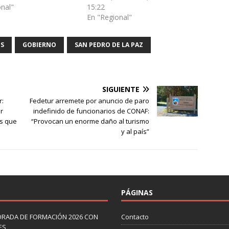
onal"
15:22
En "Regional"
OS
GOBIERNO
SAN PEDRO DE LA PAZ
SIGUIENTE
r:
Fedetur arremete por anuncio de paro
r
indefinido de funcionarios de CONAF:
os que
“Provocan un enorme daño al turismo
y al país”
PÁGINAS
ORADA DE FORMACIÓN 2026 CON
Contacto
ES