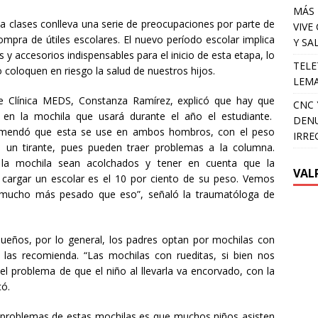
MÁS 
a clases conlleva una serie de preocupaciones por parte de
VIVE
mpra de útiles escolares. El nuevo período escolar implica
Y SA
y accesorios indispensables para el inicio de esta etapa, lo
TELE
o coloquen en riesgo la salud de nuestros hijos.
LEMA
 de Clínica MEDS, Constanza Ramírez, explicó que hay que
CNC 
 en la mochila que usará durante el año el estudiante.
DENU
ecomendó que esta se use en ambos hombros, con el peso
IRRE
o un tirante, pues pueden traer problemas a la columna.
 la mochila sean acolchados y tener en cuenta que la
VAL
argar un escolar es el 10 por ciento de su peso. Vemos
mucho más pesado que eso”, señaló la traumatóloga de
eños, por lo general, los padres optan por mochilas con
 las recomienda. “Las mochilas con rueditas, si bien nos
 el problema de que el niño al llevarla va encorvado, con la
có.
 problemas de estas mochilas es que muchos niños asisten