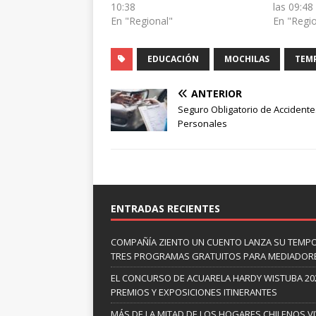
10:38
las 09:48
En "Regional"
En "Regi
EDUCACIÓN
MOCHILAS
TEM
ANTERIOR
Seguro Obligatorio de Accidente
Personales
ENTRADAS RECIENTES
COMPAÑÍA ZIENTO UN CUENTO LANZA SU TEMP
TRES PROGRAMAS GRATUITOS PARA MEDIADOR
EL CONCURSO DE ACUARELA HARDY WISTUBA 20
PREMIOS Y EXPOSICIONES ITINERANTES
MÁS DE LA MITAD DE LOS HOGARES CHILENOS V