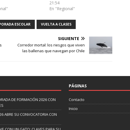
21:54
onal"
En "Regional"
PORADA ESCOLAR
VUELTA A CLASES
SIGUIENTE
s
Corredor mortal: los riesgos que viven
las ballenas que navegan por Chile
PÁGINAS
ORADA DE FORMACIÓN 2026 CON
Contacto
ES
Inicio
26 ABRE SU CONVOCATORIA CON
IVE CON UN GATO: CLAVES PARA SU