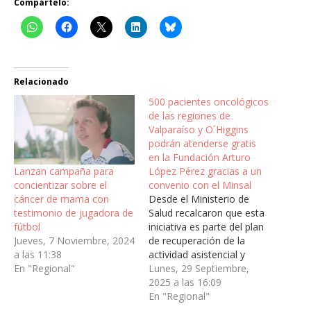
Compártelo:
Relacionado
500 pacientes oncológicos
de las regiones de
Valparaíso y O´Higgins
podrán atenderse gratis
en la Fundación Arturo
Lanzan campaña para
López Pérez gracias a un
concientizar sobre el
convenio con el Minsal
cáncer de mama con
Desde el Ministerio de
testimonio de jugadora de
Salud recalcaron que esta
fútbol
iniciativa es parte del plan
Jueves, 7 Noviembre, 2024
de recuperación de la
a las 11:38
actividad asistencial y
En "Regional"
reducción en los tiempos
Lunes, 29 Septiembre,
de espera. El acuerdo se
2025 a las 16:09
centrará en cirugías,
En "Regional"
quimioterapia,