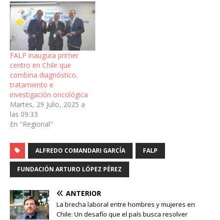
radioterapia y exámenes
de diagnóstico y
etapificación. FALP
financiará los costos
asociados al convenio
FALP inaugura primer
mediante un aporte…
centro en Chile que
combina diagnóstico,
tratamiento e
investigación oncológica
Martes, 29 Julio, 2025 a
las 09:33
En "Regional"
ALFREDO COMANDARI GARCÍA
FALP
FUNDACIÓN ARTURO LÓPEZ PÉREZ
ANTERIOR
La brecha laboral entre hombres y mujeres en
Chile: Un desafío que el país busca resolver