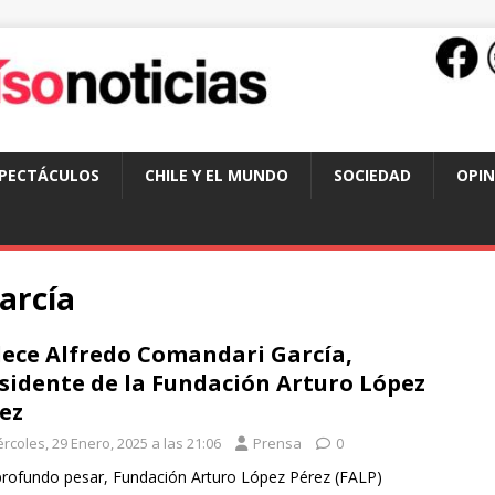
SPECTÁCULOS
CHILE Y EL MUNDO
SOCIEDAD
OPIN
arcía
lece Alfredo Comandari García,
sidente de la Fundación Arturo López
ez
rcoles, 29 Enero, 2025 a las 21:06
Prensa
0
rofundo pesar, Fundación Arturo López Pérez (FALP)