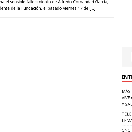
ma el sensible fallecimiento de Alfredo Comandari García,
dente de la Fundación, el pasado viernes 17 de
[…]
ENT
MÁS 
VIVE
Y SA
TELE
LEMA
CNC 