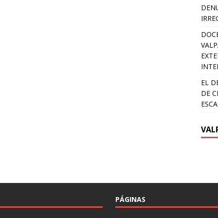
DENU
IRRE
DOCE
VALP
EXTE
INTE
EL D
DE C
ESCA
VAL
PÁGINAS