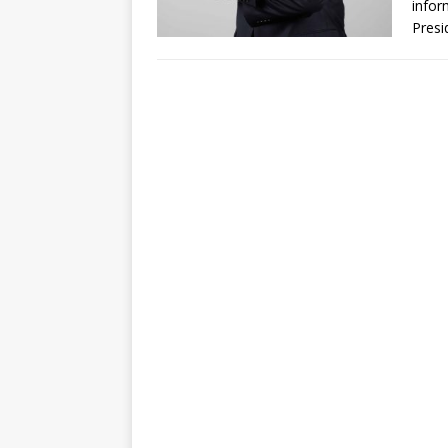
infor
Presi