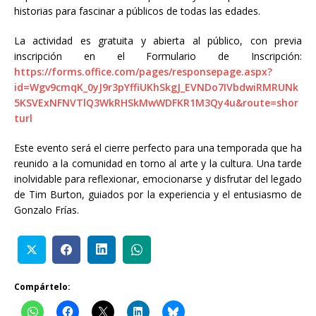
historias para fascinar a públicos de todas las edades.
La actividad es gratuita y abierta al público, con previa
inscripción en el Formulario de Inscripción:
https://forms.office.com/pages/responsepage.aspx?
id=Wgv9cmqK_0yJ9r3pYffiUKhSkgJ_EVNDo7IVbdwiRMRUNk
5KSVExNFNVTlQ3WkRHSkMwWDFKR1M3Qy4u&route=shor
turl
Este evento será el cierre perfecto para una temporada que ha
reunido a la comunidad en torno al arte y la cultura. Una tarde
inolvidable para reflexionar, emocionarse y disfrutar del legado
de Tim Burton, guiados por la experiencia y el entusiasmo de
Gonzalo Frías.
Compártelo: