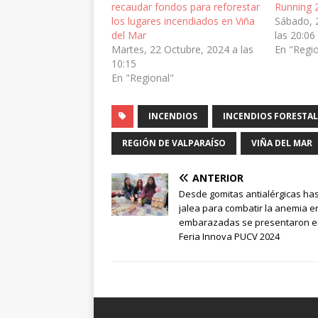
recaudar fondos para reforestar
Running 
los lugares incendiados en Viña
Sábado, 
del Mar
las 20:06
Martes, 22 Octubre, 2024 a las
En "Regi
10:15
En "Regional"
INCENDIOS
INCENDIOS FORESTAL
REGIÓN DE VALPARAÍSO
VIÑA DEL MAR
ANTERIOR
Desde gomitas antialérgicas ha
jalea para combatir la anemia e
embarazadas se presentaron e
Feria Innova PUCV 2024