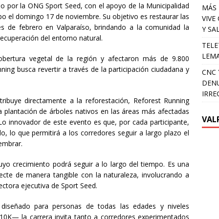
do por la ONG Sport Seed, con el apoyo de la Municipalidad
MÁS 
cabo el domingo 17 de noviembre. Su objetivo es restaurar las
VIVE
es de febrero en Valparaíso, brindando a la comunidad la
Y SA
recuperación del entorno natural.
TELE
LEMA
obertura vegetal de la región y afectaron más de 9.800
ning busca revertir a través de la participación ciudadana y
CNC 
DENU
IRRE
ribuye directamente a la reforestación, Reforest Running
a plantación de árboles nativos en las áreas más afectadas
VAL
 Lo innovador de este evento es que, por cada participante,
o, lo que permitirá a los corredores seguir a largo plazo el
embrar.
uyo crecimiento podrá seguir a lo largo del tiempo. Es una
cte de manera tangible con la naturaleza, involucrando a
ectora ejecutiva de Sport Seed.
, diseñado para personas de todas las edades y niveles
10K— la carrera invita tanto a corredores experimentados