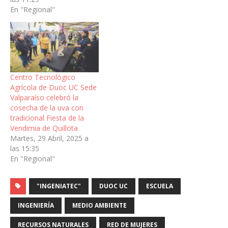
En "Regional"
Centro Tecnológico
Agrícola de Duoc UC Sede
Valparaíso celebró la
cosecha de la uva con
tradicional Fiesta de la
Vendimia de Quillota
Martes, 29 Abril, 2025 a
las 15:35
En "Regional"
"INGENIATEC"
DUOC UC
ESCUELA
INGENIERÍA
MEDIO AMBIENTE
RECURSOS NATURALES
RED DE MUJERES