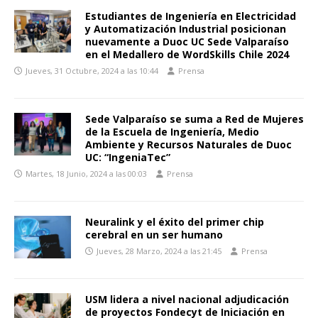
Estudiantes de Ingeniería en Electricidad
y Automatización Industrial posicionan
nuevamente a Duoc UC Sede Valparaíso
en el Medallero de WordSkills Chile 2024
Jueves, 31 Octubre, 2024 a las 10:44
Prensa
Sede Valparaíso se suma a Red de Mujeres
de la Escuela de Ingeniería, Medio
Ambiente y Recursos Naturales de Duoc
UC: “IngeniaTec”
Martes, 18 Junio, 2024 a las 00:03
Prensa
Neuralink y el éxito del primer chip
cerebral en un ser humano
Jueves, 28 Marzo, 2024 a las 21:45
Prensa
USM lidera a nivel nacional adjudicación
de proyectos Fondecyt de Iniciación en