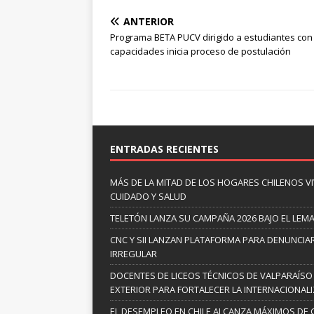
ANTERIOR
Programa BETA PUCV dirigido a estudiantes con 
capacidades inicia proceso de postulación
ENTRADAS RECIENTES
MÁS DE LA MITAD DE LOS HOGARES CHILENOS V
CUIDADO Y SALUD
TELETÓN LANZA SU CAMPAÑA 2026 BAJO EL LEM
CNC Y SII LANZAN PLATAFORMA PARA DENUNCI
IRREGULAR
DOCENTES DE LICEOS TÉCNICOS DE VALPARAÍSO
EXTERIOR PARA FORTALECER LA INTERNACIONAL
EL DESEMPLEO EN CHILE ALCANZA MÁXIMOS DE 