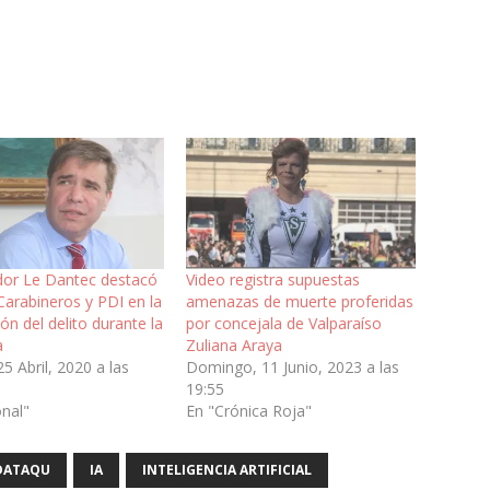
or Le Dantec destacó
Video registra supuestas
Carabineros y PDI en la
amenazas de muerte proferidas
ón del delito durante la
por concejala de Valparaíso
a
Zuliana Araya
5 Abril, 2020 a las
Domingo, 11 Junio, 2023 a las
19:55
onal"
En "Crónica Roja"
DATAQU
IA
INTELIGENCIA ARTIFICIAL