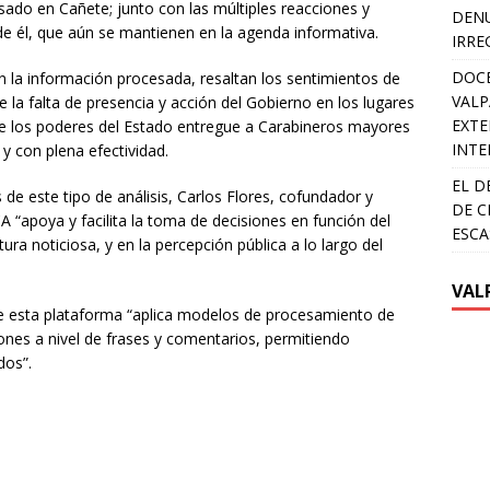
asado en Cañete; junto con las múltiples reacciones y
DENU
e él, que aún se mantienen en la agenda informativa.
IRRE
DOCE
 la información procesada, resaltan los sentimientos de
VALP
e la falta de presencia y acción del Gobierno en los lugares
EXTE
ue los poderes del Estado entregue a Carabineros mayores
INTE
y con plena efectividad.
EL D
s de este tipo de análisis, Carlos Flores, cofundador y
DE C
 “apoya y facilita la toma de decisiones en función del
ESCA
ura noticiosa, y en la percepción pública a lo largo del
VAL
que esta plataforma “aplica modelos de procesamiento de
iones a nivel de frases y comentarios, permitiendo
dos”.