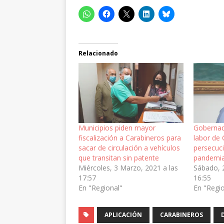
Relacionado
Municipios piden mayor
Gobernad
fiscalización a Carabineros para
labor de 
sacar de circulación a vehículos
persecuci
que transitan sin patente
pandemi
Miércoles, 3 Marzo, 2021 a las
Sábado, 2
17:57
16:55
En "Regional"
En "Regi
APLICACIÓN
CARABINEROS