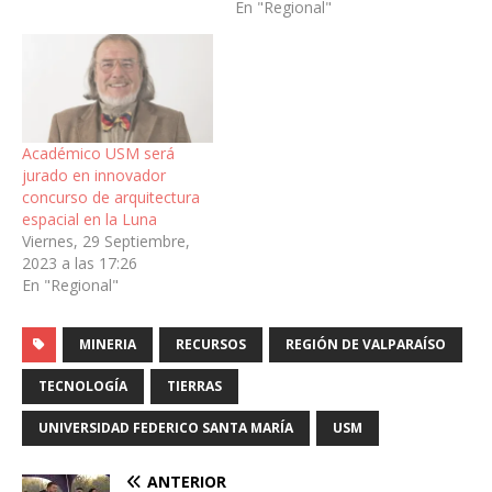
En "Regional"
Académico USM será
jurado en innovador
concurso de arquitectura
espacial en la Luna
Viernes, 29 Septiembre,
2023 a las 17:26
En "Regional"
MINERIA
RECURSOS
REGIÓN DE VALPARAÍSO
TECNOLOGÍA
TIERRAS
UNIVERSIDAD FEDERICO SANTA MARÍA
USM
ANTERIOR