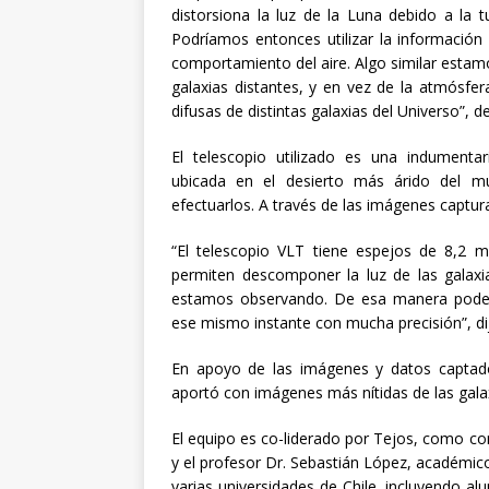
distorsiona la luz de la Luna debido a la 
Podríamos entonces utilizar la información 
comportamiento del aire. Algo similar estam
galaxias distantes, y en vez de la atmósfer
difusas de distintas galaxias del Universo”, d
El telescopio utilizado es una indumentari
ubicada en el desierto más árido del mu
efectuarlos. A través de las imágenes captura
“El telescopio VLT tiene espejos de 8,2 
permiten descomponer la luz de las galaxia
estamos observando. De esa manera podem
ese mismo instante con mucha precisión”, di
En apoyo de las imágenes y datos captados
aportó con imágenes más nítidas de las gal
El equipo es co-liderado por Tejos, como cont
y el profesor Dr. Sebastián López, académic
varias universidades de Chile, incluyendo a