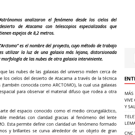
Astrónomos analizaron el fenómeno desde los cielos del
desierto de Atacama con telescopios especializados que
tienen espejos de 8,2 metros.
“Arctomo” es el nombre del proyecto, cuyo método de trabajo
es utilizar la luz de una galaxia más lejana, distorsionada
y morfología de las nubes de otra galaxia interviniente.
ue las nubes de las galaxias del universo miden cerca de
e los cielos del desierto de Atacama a través de la técnica
ENT
es (también conocida como ARCTOMO), la cual usa galaxias
 espacial para observar el material difuso que rodea a otra
MÁS 
VIVE
Y SA
arte del espacio conocido como el medio circungaláctico,
TELE
le medirlas con claridad gracias al fenómeno del lente
LEMA
OMO. Esta permite definir con claridad un fenómeno formado
nos y brillantes se curva alrededor de un objeto de gran
CNC 