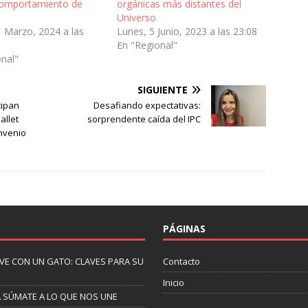
comportamiento de
orgánicas más distantes del
Universo
1 Marzo, 2024 a las
Lunes, 5 Junio, 2023 a las 23:08
En "Regional"
onal"
SIGUIENTE
cipan
Desafiando expectativas:
allet
sorprendente caída del IPC
onvenio
PÁGINAS
IVE CON UN GATO: CLAVES PARA SU
Contacto
Inicio
A SÚMATE A LO QUE NOS UNE