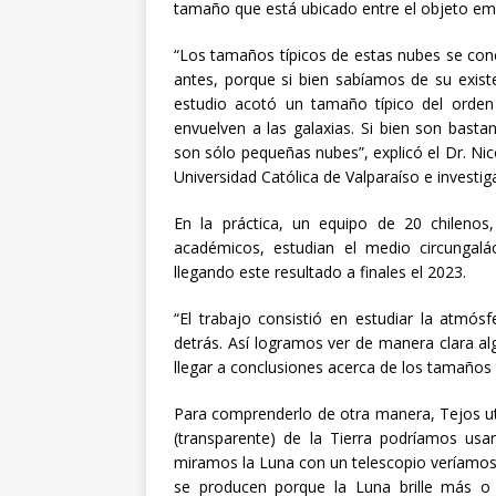
tamaño que está ubicado entre el objeto emis
“Los tamaños típicos de estas nubes se con
antes, porque si bien sabíamos de su exist
estudio acotó un tamaño típico del orden
envuelven a las galaxias. Si bien son bast
son sólo pequeñas nubes”, explicó el Dr. Nico
Universidad Católica de Valparaíso e investiga
En la práctica, un equipo de 20 chilenos,
académicos, estudian el medio circungal
llegando este resultado a finales el 2023.
“El trabajo consistió en estudiar la atmós
detrás. Así logramos ver de manera clara al
llegar a conclusiones acerca de los tamaños 
Para comprenderlo de otra manera, Tejos uti
(transparente) de la Tierra podríamos usa
miramos la Luna con un telescopio veríamos c
se producen porque la Luna brille más o 