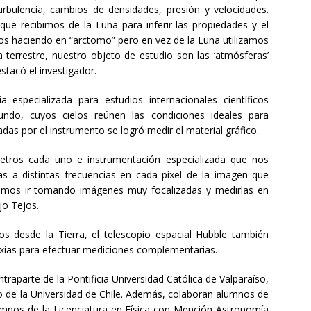
turbulencia, cambios de densidades, presión y velocidades.
que recibimos de la Luna para inferir las propiedades y el
os haciendo en “arctomo” pero en vez de la Luna utilizamos
a terrestre, nuestro objeto de estudio son las ‘atmósferas’
estacó el investigador.
a especializada para estudios internacionales científicos
ndo, cuyos cielos reúnen las condiciones ideales para
das por el instrumento se logró medir el material gráfico.
metros cada uno e instrumentación especializada que nos
s a distintas frecuencias en cada píxel de la imagen que
os ir tomando imágenes muy focalizadas y medirlas en
jo Tejos.
 desde la Tierra, el telescopio espacial Hubble también
axias para efectuar mediciones complementarias.
raparte de la Pontificia Universidad Católica de Valparaíso,
o de la Universidad de Chile. Además, colaboran alumnos de
lumnos de la Licenciatura en Física con Mención Astronomía