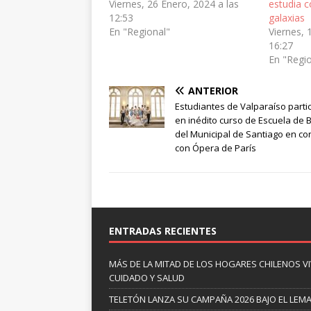
Viernes, 26 Enero, 2024 a las
estudia 
12:53
galaxias
En "Regional"
Viernes, 
16:27
En "Regi
ANTERIOR
Estudiantes de Valparaíso parti
en inédito curso de Escuela de B
del Municipal de Santiago en c
con Ópera de París
ENTRADAS RECIENTES
MÁS DE LA MITAD DE LOS HOGARES CHILENOS V
CUIDADO Y SALUD
TELETÓN LANZA SU CAMPAÑA 2026 BAJO EL LEM