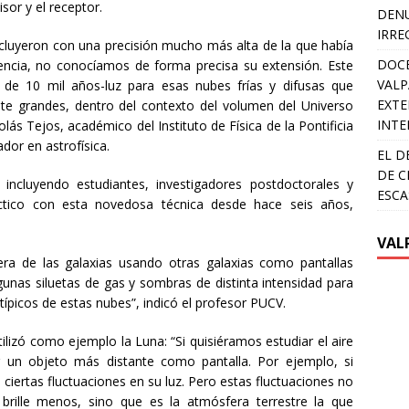
or y el receptor.
DENU
IRRE
cluyeron con una precisión mucho más alta de la que había
DOCE
encia, no conocíamos de forma precisa su extensión. Este
VALP
 de 10 mil años-luz para esas nubes frías y difusas que
EXTE
ante grandes, dentro del contexto del volumen del Universo
INTE
lás Tejos, académico del Instituto de Física de la Pontificia
dor en astrofísica.
EL D
DE C
 incluyendo estudiantes, investigadores postdoctorales y
ESCA
áctico con esta novedosa técnica desde hace seis años,
VAL
fera de las galaxias usando otras galaxias como pantallas
gunas siluetas de gas y sombras de distinta intensidad para
típicos de estas nubes”, indicó el profesor PUCV.
lizó como ejemplo la Luna: “Si quisiéramos estudiar el aire
r un objeto más distante como pantalla. Por ejemplo, si
iertas fluctuaciones en su luz. Pero estas fluctuaciones no
brille menos, sino que es la atmósfera terrestre la que