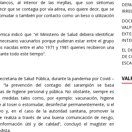
blancos, al interior de las mejillas, que son síntomas
DENU
ecir que se contagia por vía aérea, eso quiere decir, que se
IRRE
stornudar o también por contacto como un beso o utilización
DOCE
VALP
EXTE
ica indicó que “el Ministerio de Salud debiera identificar
INTE
 necesario vacunarlos porque pudieran estar entre el grupo
as nacidas entre el año 1971 y 1981 quienes recibieron una
EL D
rante todo este tiempo”.
DE C
ESCA
VAL
secretaria de Salud Pública, durante la pandemia por Covid –
 “la prevención del contagio del sarampión se basa
as de higiene personal y pública. No obstante, siempre es
 medidas tales como, por ejemplo: vacunación, higiene
se al toser o estornudar, desinfectar permanentemente, si el
vo y, en el caso de la autoridad sanitaria, promover la
e realiza a través de una buena comunicación de riesgo,
nformación útil y de calidad”, concluyó el magíster en
dista.