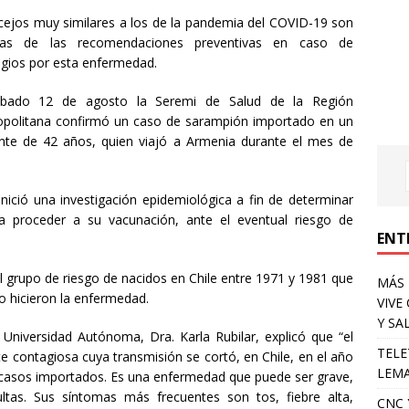
cejos muy similares a los de la pandemia del COVID-19 son
nas de las recomendaciones preventivas en caso de
gios por esta enfermedad.
ábado 12 de agosto la Seremi de Salud de la Región
politana confirmó un caso de sarampión importado en un
nte de 42 años, quien viajó a Armenia durante el mes de
 inició una investigación epidemiológica a fin de determinar
ra proceder a su vacunación, ante el eventual riesgo de
ENT
l grupo de riesgo de nacidos en Chile entre 1971 y 1981 que
MÁS 
o hicieron la enfermedad.
VIVE
Y SA
 Universidad Autónoma, Dra. Karla Rubilar, explicó que “el
TELE
 contagiosa cuya transmisión se cortó, en Chile, en el año
LEMA
casos importados. Es una enfermedad que puede ser grave,
ltas. Sus síntomas más frecuentes son tos, fiebre alta,
CNC 