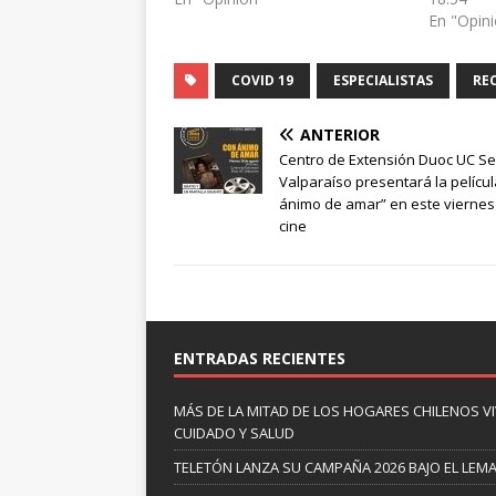
En "Opin
COVID 19
ESPECIALISTAS
RE
ANTERIOR
Centro de Extensión Duoc UC S
Valparaíso presentará la pelícu
ánimo de amar” en este viernes
cine
ENTRADAS RECIENTES
MÁS DE LA MITAD DE LOS HOGARES CHILENOS V
CUIDADO Y SALUD
TELETÓN LANZA SU CAMPAÑA 2026 BAJO EL LEM