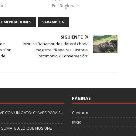
ión"
En "Regional"
COMENDACIONES
SARAMPION
SIGUIENTE
ede
Mónica Bahamondez dictará charla
la “Con
magistral “Rapa Nui: Historia,
 de
Patrimonio Y Conservación”
PÁGINAS
IVE CON UN GATO: CLAVES PARA SU
Contacto
Inicio
A SÚMATE A LO QUE NOS UNE