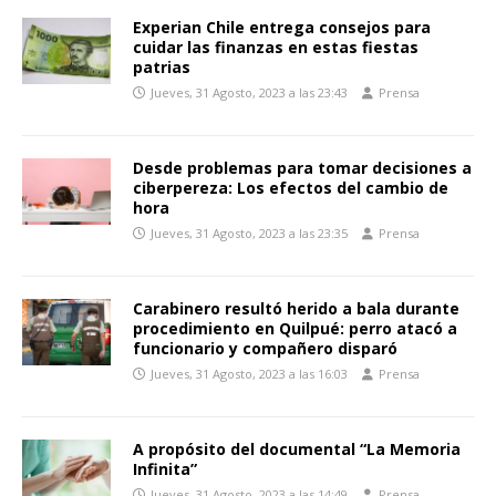
Experian Chile entrega consejos para
cuidar las finanzas en estas fiestas
patrias
Jueves, 31 Agosto, 2023 a las 23:43
Prensa
Desde problemas para tomar decisiones a
ciberpereza: Los efectos del cambio de
hora
Jueves, 31 Agosto, 2023 a las 23:35
Prensa
Carabinero resultó herido a bala durante
procedimiento en Quilpué: perro atacó a
funcionario y compañero disparó
Jueves, 31 Agosto, 2023 a las 16:03
Prensa
A propósito del documental “La Memoria
Infinita”
Jueves, 31 Agosto, 2023 a las 14:49
Prensa