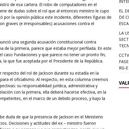
INTE
stro de esa cartera. El robo de computadores en el
erie de dudas sobre el rol que al entonces ministro le cupo
EL D
 por la opinión pública este incidente, diferentes figuras de
DE C
ron graves (e irresponsables) acusaciones contra el
ESCA
LA U
SECT
anunció una segunda acusación constitucional contra
TEC
a de la primera, parece que estaba mejor perfilada. En este
el caso Fundaciones y que parece no tener un pronto fin,
CCTV
, la que fue aceptada por el Presidente de la República.
FASE
RG-E
respecto del rol de Jackson durante su estadía en la
para el oficialismo. Al respecto, en esta columna creemos
VAL
ctivas: su responsabilidad jurídica, administrativa y
relación con la primera, ella deberá hacerse efectiva, en la
mpetentes, en el marco de un debido proceso, y bajo la
abe duda de que la presencia de Jackson en el Ministerio
os. Decisiones y actitudes del ex – ministro fueron