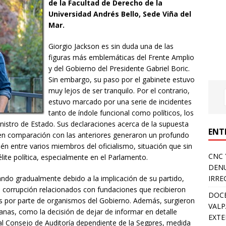
de la Facultad de Derecho de la
Universidad Andrés Bello, Sede Viña del
Mar.
Giorgio Jackson es sin duda una de las
figuras más emblemáticas del Frente Amplio
y del Gobierno del Presidente Gabriel Boric.
Sin embargo, su paso por el gabinete estuvo
muy lejos de ser tranquilo. Por el contrario,
estuvo marcado por una serie de incidentes
tanto de índole funcional como políticos, los
istro de Estado. Sus declaraciones acerca de la supuesta
ENT
 en comparación con las anteriores generaron un profundo
én entre varios miembros del oficialismo, situación que sin
CNC 
lite política, especialmente en el Parlamento.
DENU
tando gradualmente debido a la implicación de su partido,
IRRE
 corrupción relacionados con fundaciones que recibieron
DOCE
os por parte de organismos del Gobierno. Además, surgieron
VALP
anas, como la decisión de dejar de informar en detalle
EXTE
 al Consejo de Auditoría dependiente de la Segpres, medida