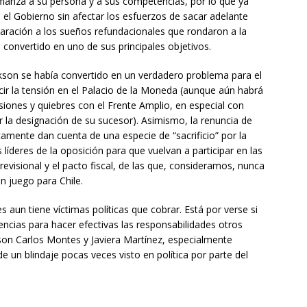
ianza a su persona y a sus competencias, por lo que ya
el Gobierno sin afectar los esfuerzos de sacar adelante
ación a los sueños refundacionales que rondaron a la
convertido en uno de sus principales objetivos.
ckson se había convertido en un verdadero problema para el
ucir la tensión en el Palacio de la Moneda (aunque aún habrá
siones y quiebres con el Frente Amplio, en especial con
 la designación de su sucesor). Asimismo, la renuncia de
camente dan cuenta de una especie de “sacrificio” por la
 líderes de la oposición para que vuelvan a participar en las
evisional y el pacto fiscal, de las que, consideramos, nunca
n juego para Chile.
aun tiene víctimas políticas que cobrar. Está por verse si
gencias para hacer efectivas las responsabilidades otros
n Carlos Montes y Javiera Martínez, especialmente
e un blindaje pocas veces visto en política por parte del