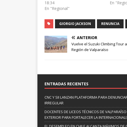
18:34
En "Regi
En "Regional"
GIORGIO JACKSON
RENUNCIA
ANTERIOR
Vuelve el Suzuki Climbing Tour a
Región de Valparaíso
ENTRADAS RECIENTES
CNC Y SII LANZAN PLATAFORMA PARA DENUNCI
IRREGULAR
DOCENTES DE LICEOS TÉCNICOS DE VALPARAÍSO
EXTERIOR PARA FORTALECER LA INTERNACIONAL
EL DESEMPLEO EN CHILE ALCANZA MÁXIMOS DE 