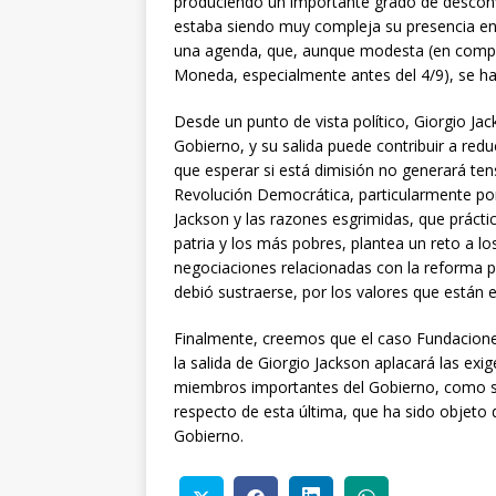
produciendo un importante grado de desconf
estaba siendo muy compleja su presencia en 
una agenda, que, aunque modesta (en compar
Moneda, especialmente antes del 4/9), se ha 
Desde un punto de vista político, Giorgio Ja
Gobierno, y su salida puede contribuir a red
que esperar si está dimisión no generará ten
Revolución Democrática, particularmente por
Jackson y las razones esgrimidas, que prácti
patria y los más pobres, plantea un reto a los
negociaciones relacionadas con la reforma pr
debió sustraerse, por los valores que están e
Finalmente, creemos que el caso Fundaciones 
la salida de Giorgio Jackson aplacará las exi
miembros importantes del Gobierno, como so
respecto de esta última, que ha sido objeto d
Gobierno.