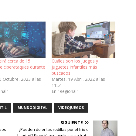
ibirá cerca de 15
Cuáles son los juegos y
de ciberataques durante
juguetes infantiles más
buscados
6 Octubre, 2023 a las
Martes, 19 Abril, 2022 a las
11:51
onal"
En "Regional"
NTIL
MUNDODIGITAL
VIDEOJUEGOS
SIGUIENTE
rsos
¿Pueden doler las rodillas por el frío o
la edad? Kinesiólogo explica si se trata