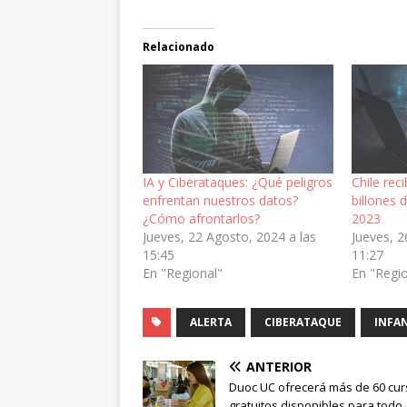
Relacionado
IA y Ciberataques: ¿Qué peligros
Chile rec
enfrentan nuestros datos?
billones 
¿Cómo afrontarlos?
2023
Jueves, 22 Agosto, 2024 a las
Jueves, 2
15:45
11:27
En "Regional"
En "Regi
ALERTA
CIBERATAQUE
INFA
ANTERIOR
Duoc UC ofrecerá más de 60 cu
gratuitos disponibles para todo