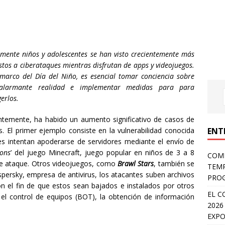
lmente niños y adolescentes se han visto crecientemente más
tos a ciberataques mientras disfrutan de apps y videojuegos.
 marco del Día del Niño, es esencial tomar conciencia sobre
alarmante realidad e implementar medidas para para
erlos.
ntemente, ha habido un aumento significativo de casos de
s. El primer ejemplo consiste en la vulnerabilidad conocida
ENT
tes intentan apoderarse de servidores mediante el envío de
ons
’ del juego Minecraft, juego popular en niños de 3 a 8
COMP
 de ataque. Otros videojuegos, como
Brawl Stars
, también se
TEMP
persky, empresa de antivirus, los atacantes suben archivos
PROG
on el fin de que estos sean bajados e instalados por otros
EL C
 el control de equipos (BOT), la obtención de información
2026
EXPO