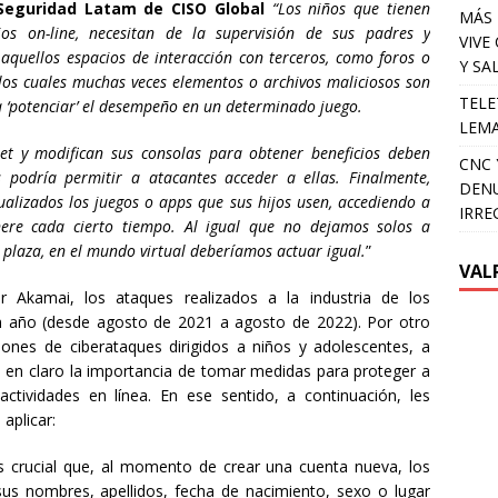
 Seguridad Latam de CISO Global
“Los niños que tienen
MÁS 
os on-line, necesitan de la supervisión de sus padres y
VIVE
aquellos espacios de interacción con terceros, como foros o
Y SA
 los cuales muchas veces elementos o archivos maliciosos son
TELE
 ‘potenciar’ el desempeño en un determinado juego.
LEMA
net y modifican sus consolas para obtener beneficios deben
CNC 
 podría permitir a atacantes acceder a ellas. Finalmente,
DENU
lizados los juegos o apps que sus hijos usen, accediendo a
IRRE
nere cada cierto tiempo. Al igual que no dejamos solos a
 plaza, en el mundo virtual deberíamos actuar igual.
”
VAL
 Akamai, los ataques realizados a la industria de los
 año (desde agosto de 2021 a agosto de 2022). Por otro
llones de ciberataques dirigidos a niños y adolescentes, a
ja en claro la importancia de tomar medidas para proteger a
actividades en línea. En ese sentido, a continuación, les
aplicar:
Es crucial que, al momento de crear una cuenta nueva, los
us nombres, apellidos, fecha de nacimiento, sexo o lugar