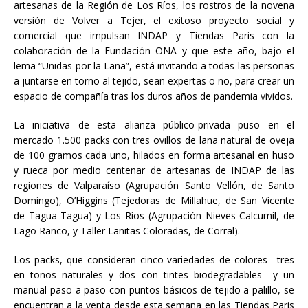
artesanas de la Región de Los Ríos, los rostros de la novena
versión de Volver a Tejer, el exitoso proyecto social y
comercial que impulsan INDAP y Tiendas Paris con la
colaboración de la Fundación ONA y que este año, bajo el
lema “Unidas por la Lana”, está invitando a todas las personas
a juntarse en torno al tejido, sean expertas o no, para crear un
espacio de compañía tras los duros años de pandemia vividos.
La iniciativa de esta alianza público-privada puso en el
mercado 1.500 packs con tres ovillos de lana natural de oveja
de 100 gramos cada uno, hilados en forma artesanal en huso
y rueca por medio centenar de artesanas de INDAP de las
regiones de Valparaíso (Agrupación Santo Vellón, de Santo
Domingo), O’Higgins (Tejedoras de Millahue, de San Vicente
de Tagua-Tagua) y Los Ríos (Agrupación Nieves Calcumil, de
Lago Ranco, y Taller Lanitas Coloradas, de Corral).
Los packs, que consideran cinco variedades de colores –tres
en tonos naturales y dos con tintes biodegradables– y un
manual paso a paso con puntos básicos de tejido a palillo, se
encuentran a la venta desde esta semana en las Tiendas Paris