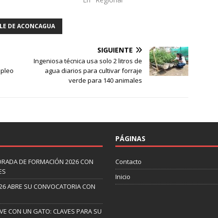
LE DE ACONCAGUA
SIGUIENTE
Ingeniosa técnica usa solo 2 litros de
mpleo
agua diarios para cultivar forraje
verde para 140 animales
PÁGINAS
ORADA DE FORMACIÓN 2026 CON
Contacto
ES
Inicio
26 ABRE SU CONVOCATORIA CON
IVE CON UN GATO: CLAVES PARA SU