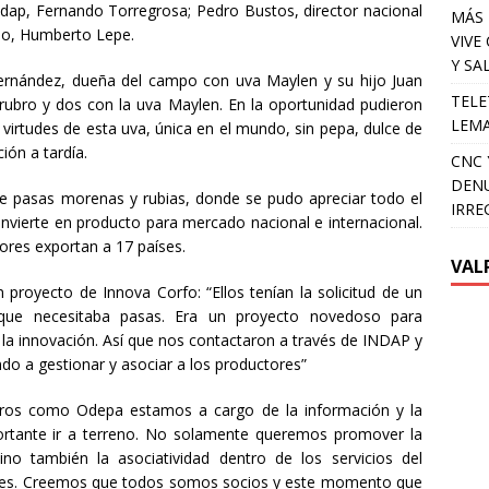
 Indap, Fernando Torregrosa; Pedro Bustos, director nacional
MÁS 
íso, Humberto Lepe.
VIVE
Y SA
Hernández, dueña del campo con uva Maylen y su hijo Juan
TELE
 rubro y dos con la uva Maylen. En la oportunidad pudieron
LEMA
 virtudes de esta uva, única en el mundo, sin pepa, dulce de
ión a tardía.
CNC 
DENU
e pasas morenas y rubias, donde se pudo apreciar todo el
IRRE
onvierte en producto para mercado nacional e internacional.
tores exportan a 17 países.
VAL
 proyecto de Innova Corfo: “Ellos tenían la solicitud de un
 que necesitaba pasas. Era un proyecto novedoso para
e la innovación. Así que nos contactaron a través de INDAP y
do a gestionar y asociar a los productores”
tros como Odepa estamos a cargo de la información y la
ortante ir a terreno. No solamente queremos promover la
sino también la asociatividad dentro de los servicios del
egiones. Creemos que todos somos socios y este momento que