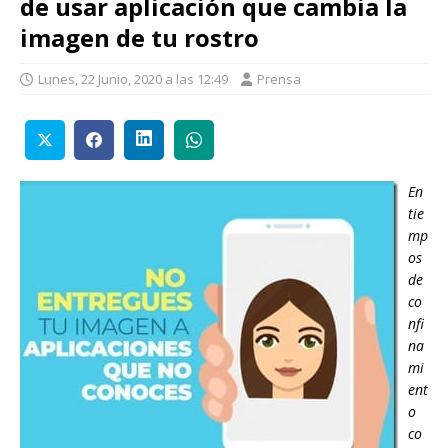
de usar aplicación que cambia la
imagen de tu rostro
Lunes, 22 Junio, 2020 a las 12:49
Prensa
En
tie
mp
os
de
co
nfi
na
mi
ent
o
co